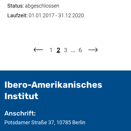
Status:
abgeschlossen
Laufzeit:
01.01.2017 - 31.12.2020
Seite
Seite
Seite
Seite
1
2
3
...
6
vorherige Seite
nächste Seite
Ibero-Amerikanisches
- nützliche Informat
Institut
Anschrift:
Potsdamer Straße 37
,
10785
Berlin