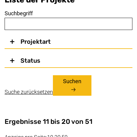
Suchbegriff
Projektart
Status
Suchen
Suche zurücksetzen
Ergebnisse 11 bis 20 von 51
(aktueller Wert)