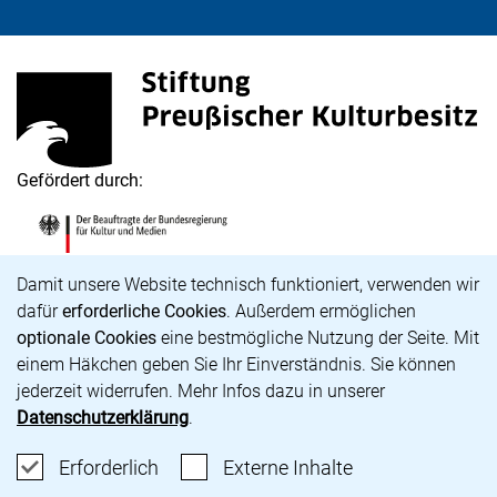
Stiftung Preußischer Kulturbesitz
(externer Link, öffnet neues Fenster)
Gefördert durch:
Die Beauftragte der Bundesregierung für Kultur und M
(externer Link, öffnet neues Fenster)
Cookie-Hinweis
Damit unsere Website technisch funktioniert, verwenden wir
dafür
erforderliche Cookies
. Außerdem ermöglichen
optionale Cookies
eine bestmögliche Nutzung der Seite. Mit
Karriere
einem Häkchen geben Sie Ihr Einverständnis. Sie können
Barrierefreiheit
jederzeit widerrufen. Mehr Infos dazu in unserer
Impressum
Datenschutzerklärung
.
Datenschutz
Cookie-Einstellungen
Erforderliche Cookies akzeptieren
: Externe Inhalte
Erforderlich
Externe Inhalte
unsere Bluesky-Seite (externer Link, öffnet neues Fens
unsere Instagram-Seite (externer Link, öffnet neue
unsere Facebook-Seite (externer Link, öffnet n
unsere YouTube-Seite (externer Link, öffne