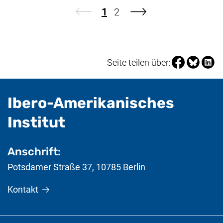
Seite
Seite
1
2
nächste Seite
Seite über Fa
Seite über
Seite 
Seite teilen über:
Ibero-Amerikanisches
- nützliche Informat
Institut
Anschrift:
Potsdamer Straße 37
,
10785
Berlin
Kontakt