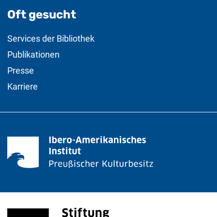
Oft gesucht
Services der Bibliothek
Publikationen
Presse
Karriere
Stiftung Preußischer Kulturbesitz
(externer Link, öffnet neues Fenster)