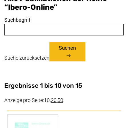
“Ibero-Online”
Suchbegriff
Suchen
Suche zurücksetzen
Ergebnisse 1 bis 10 von 15
(aktueller Wert)
Anzeige pro Seite:
10
,
20
,
50