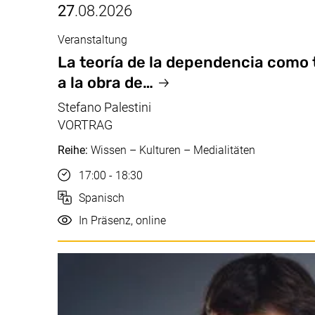
27
.08.2026
Veranstaltung
Aug, 27.08.2026
La teoría de la dependencia como 
a la obra de…
Stefano Palestini
VORTRAG
Reihe:
Wissen – Kulturen – Medialitäten
Uhrzeit
17:00 - 18:30
Sprache
Spanisch
Durchführung
In Präsenz, online