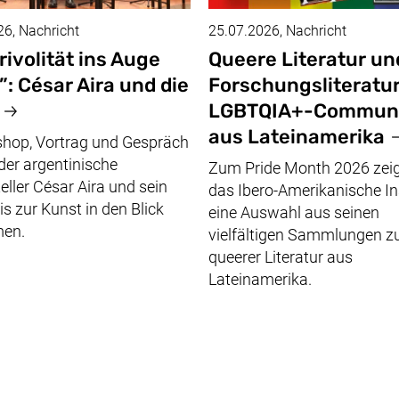
26
, Nachricht
25.07.2026
, Nachricht
rivolität ins Auge
Queere
Literatur un
”:
César Aira
und die
Forschungsliteratur
LGBTQIA+-Communi
aus Lateinamerika
shop, Vortrag und Gespräch
er argentinische
Zum
Pride Month
2026 zeig
teller
César Aira
und sein
das Ibero-Amerikanische In
is zur Kunst in den Blick
eine Auswahl aus seinen
en.
vielfältigen Sammlungen z
queerer Literatur aus
Lateinamerika.