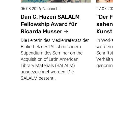
06.08.2026
, Nachricht
27.07.20
Dan C. Hazen SALALM
“Der F
Fellowship Award
für
sehen
Ricarda Musser
Kunst
Die Leiterin des Medienreferats der
In Work
Bibliothek des IAI ist mit einem
wurden d
Stipendium des
Seminar on the
Schrifts
Acquisition of Latin American
Verhältn
Library Materials
(
SALALM
)
genomm
ausgezeichnet worden. Die
SALALM
besteht…