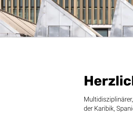
Herzlic
Multidisziplinäre
der Karibik, Span