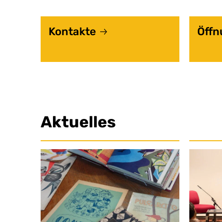
Service Links: Kontakt
Kontakte
Öffn
Aktuelles