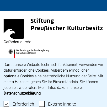
Stiftung Preußischer Kulturbesitz
(externer Link, öffnet neues Fenster)
Gefördert durch:
Die Beauftragte der Bundesregierung für Kultur und M
(externer Link, öffnet neues Fenster)
Cookie-Hinweis
Damit unsere Website technisch funktioniert, verwenden wir
dafür
erforderliche Cookies
. Außerdem ermöglichen
optionale Cookies
eine bestmögliche Nutzung der Seite. Mit
Karriere
einem Häkchen geben Sie Ihr Einverständnis. Sie können
Barrierefreiheit
jederzeit widerrufen. Mehr Infos dazu in unserer
Impressum
Datenschutzerklärung
.
Datenschutz
Cookie-Einstellungen
Erforderliche Cookies akzeptieren
: Externe Inhalte
Erforderlich
Externe Inhalte
unsere Bluesky-Seite (externer Link, öffnet neues Fens
unsere Instagram-Seite (externer Link, öffnet neue
unsere Facebook-Seite (externer Link, öffnet n
unsere YouTube-Seite (externer Link, öffne