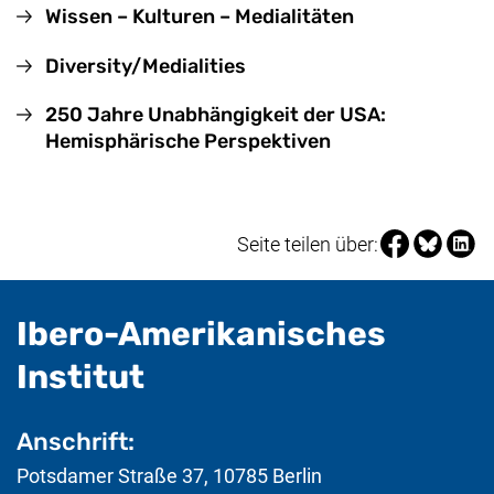
Wissen – Kulturen – Medialitäten
Diversity/Medialities
250 Jahre Unabhängigkeit der USA:
Hemisphärische Perspektiven
Seite über Fa
Seite über
Seite 
Seite teilen über:
Ibero-Amerikanisches
- nützliche Informat
Institut
Anschrift:
Potsdamer Straße 37
,
10785
Berlin