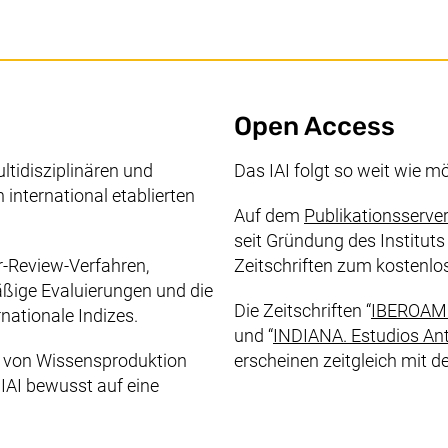
Open Access
m
ltidisziplinären und
Das IAI folgt so weit wie m
n international etablierten
Auf dem
Publikationsserver
seit Gründung des Institut
r-Review
-Verfahren,
Zeitschriften zum kostenl
äßige Evaluierungen und die
Die Zeitschriften “
IBEROAME
rnationale Indizes.
und “
INDIANA. Estudios Ant
t von Wissensproduktion
erscheinen zeitgleich mit d
 IAI bewusst auf eine