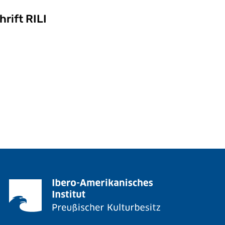
(externer Link, öffnet neues Fens
hrift RILI