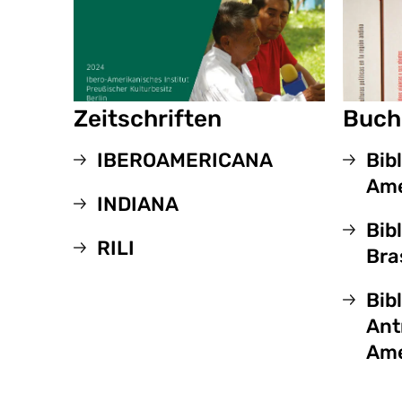
Zeitschriften
Buch
IBEROAMERICANA
Bib
Ame
INDIANA
Bib
RILI
Bra
Bib
Ant
Ame