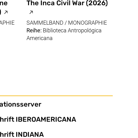
ine
The Inca Civil War
(2026)
arrierefrei)
(externer Link, öffnet neues Fenster, Seite 
(externer Link, öffnet neues Fenste
)
 ist nicht barrierefrei)
APHIE
SAMMELBAND / MONOGRAPHIE
Reihe:
Biblioteca Antropológica
Americana
(externer Link, öffnet neues 
ationsserver
(externer Link, öff
chrift IBEROAMERICANA
(externer Link, öffnet neues 
hrift INDIANA