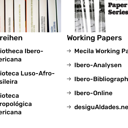
reihen
Working Papers
liotheca Ibero-
Mecila Working P
ricana
Ibero-Analysen
lioteca Luso-Afro-
Ibero-Bibliograp
sileira
Ibero-Online
lioteca
ropológica
desiguAldades.ne
ricana