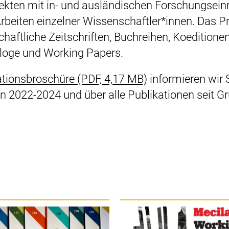
ekten mit in- und ausländischen Forschungsein
rbeiten einzelner Wissenschaftler*innen. Das
aftliche Zeitschriften, Buchreihen, Koeditionen
loge und Working Papers.
(öffnet neues Fens
ationsbroschüre (PDF, 4,17 MB)
informieren wir 
 2022-2024 und über alle Publikationen seit G