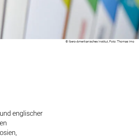
Rechtliche Information zum dekorativen Bild:
© Ibero-Amerikanisches Institut, Foto: Thomas Imo
 und englischer
nen
osien,