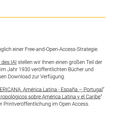
öglich einer
Free-and-Open-Access-
Strategie.
(externer Link, öffnet neues Fenster)
 des IAI
stellen wir Ihnen einen großen Teil der
s im Jahr 1930 veröffentlichten Bücher und
osen
Download
zur Verfügung.
(externer Li
RICANA. América Latina - España – Portugal
”
(externer Lin
ropológicos sobre América Latina y el Caribe
“
er
Print
veröffentlichung im
Open Access
.