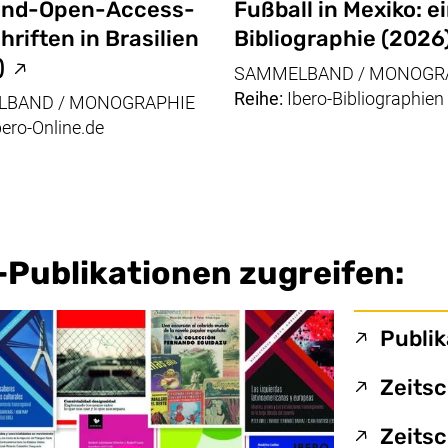
nd-Open-Access-
Fußball in Mexiko: e
Link, öffnet neues Fenster, Seite ist nicht b
hriften in Brasilien
Bibliographie
(2026
(externer Link, öffnet neues Fenster, Seite
)
SAMMELBAND / MONOGR
Reihe:
Ibero-Bibliographien
BAND / MONOGRAPHIE
ero-Online.de
I-Publikationen zugreifen:
Links
Publik
Zeits
Zeitsc