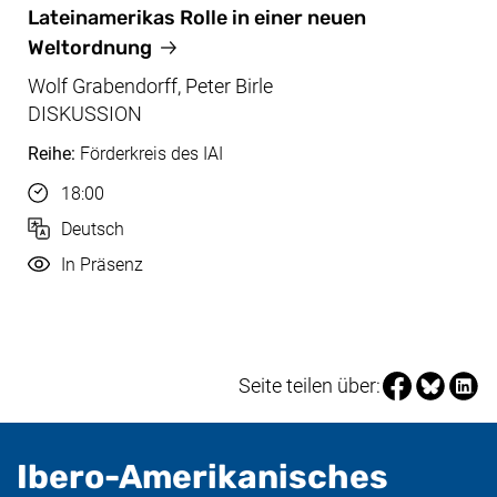
Nov, 26.11.2024
Lateinamerikas Rolle in einer neuen
Weltordnung
Wolf Grabendorff, Peter Birle
DISKUSSION
Reihe:
Förderkreis des IAI
Uhrzeit
18:00
Sprache
Deutsch
Durchführung
In Präsenz
Seite über Fa
Seite über
Seite 
Seite teilen über:
Ibero-Amerikanisches