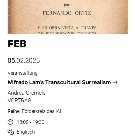
FEB
05
.02.2025
Veranstaltung
Feb, 05.02.2025
Wifredo Lam’s Transcultural Surrealism
Andrea Gremels
VORTRAG
Reihe:
Förderkreis des IAI
Uhrzeit
18:00 - 19:30
Sprache
Englisch