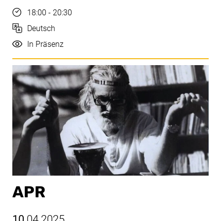
Uhrzeit
18:00 - 20:30
Sprache
Deutsch
Durchführung
In Präsenz
APR
10
.04.2025