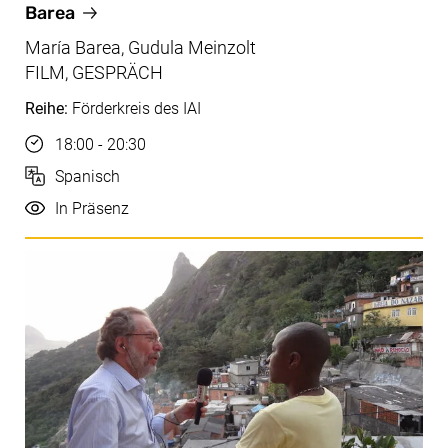
Barea
María Barea, Gudula Meinzolt
FILM, GESPRÄCH
Reihe:
Förderkreis des IAI
Uhrzeit
18:00 - 20:30
Sprache
Spanisch
Durchführung
In Präsenz