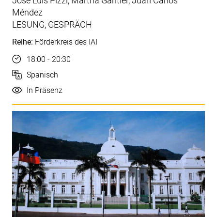
José Luis Pizzi, Martha Gantier, Juan Carlos
Méndez
LESUNG, GESPRÄCH
Reihe:
Förderkreis des IAI
Uhrzeit
18:00 - 20:30
Sprache
Spanisch
Durchführung
In Präsenz