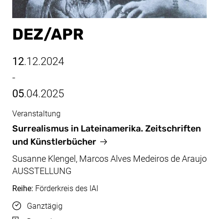
DEZ/​APR
12
.12.2024
-
05
.04.2025
Veranstaltung
Dez/Apr, 12.12.2024 - 05.04.2025
Surrealismus in Lateinamerika. Zeitschriften
und Künstlerbücher
Susanne Klengel, Marcos Alves Medeiros de Araujo
AUSSTELLUNG
Reihe:
Förderkreis des IAI
Uhrzeit
Ganztägig