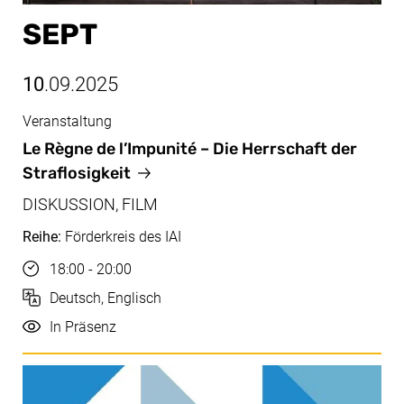
SEPT
10
.09.2025
Veranstaltung
Sept, 10.09.2025
Le Règne de l’Impunité
– Die Herrschaft der
Straflosigkeit
DISKUSSION, FILM
Reihe:
Förderkreis des IAI
Uhrzeit
18:00 - 20:00
Sprache
Deutsch, Englisch
Durchführung
In Präsenz