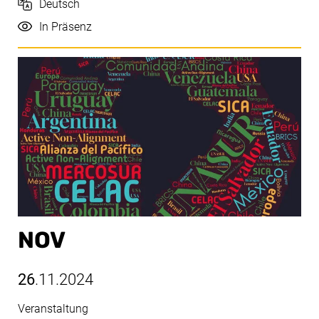
Sprache
Deutsch
Durchführung
In Präsenz
NOV
26
.11.2024
Veranstaltung