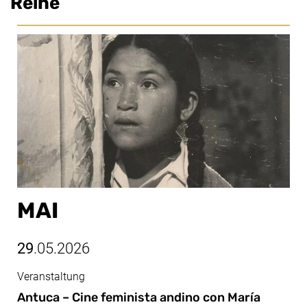
Reihe
MAI
29
.05.2026
Veranstaltung
Mai, 29.05.2026
Antuca – Cine feminista andino con María