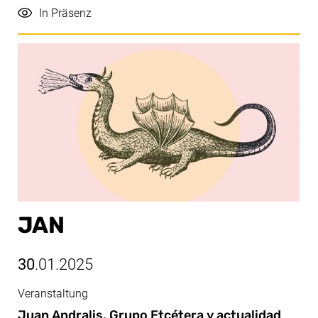
Durchführung
In Präsenz
JAN
30
.01.2025
Veranstaltung
Jan, 30.01.2025
Juan Andralis, Grupo Etcétera y actualidad