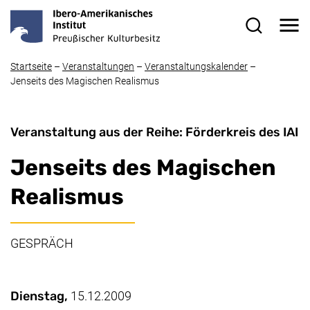
Direkt zum Inhalt
Me
Suchformul
Startseite
–
Veranstaltungen
–
Veranstaltungskalender
–
Jenseits des Magischen Realismus
Veranstaltung aus der Reihe: Förderkreis des IAI
Jenseits des Magischen
Realismus
GESPRÄCH
Wichtige Details
Datum / Dauer:
Dienstag,
15.12.2009