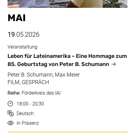
MAI
19
.05.2026
Veranstaltung
Mai, 19.05.2026
Leben für Lateinamerika – Eine Hommage zum
85. Geburtstag von Peter B. Schumann
Peter B. Schumann, Max Meier
FILM, GESPRÄCH
Reihe:
Förderkreis des IAI
Uhrzeit
18:00 - 20:30
Sprache
Deutsch
Durchführung
In Präsenz