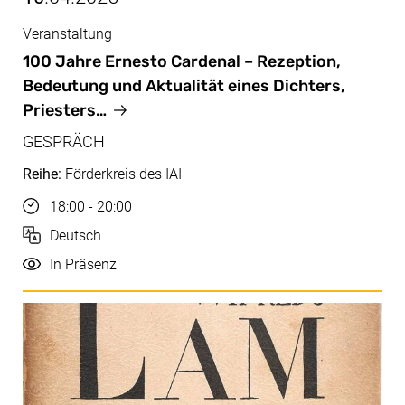
Veranstaltung
Apr, 10.04.2025
100 Jahre Ernesto Cardenal – Rezeption,
Bedeutung und Aktualität eines Dichters,
Priesters…
GESPRÄCH
Reihe:
Förderkreis des IAI
Uhrzeit
18:00 - 20:00
Sprache
Deutsch
Durchführung
In Präsenz