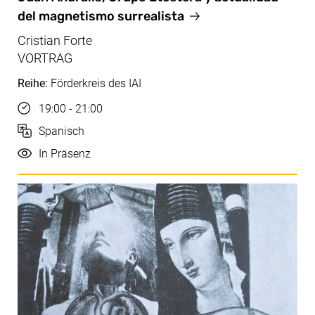
del magnetismo surrealista
Cristian Forte
VORTRAG
Reihe:
Förderkreis des IAI
Uhrzeit
19:00 - 21:00
Sprache
Spanisch
Durchführung
In Präsenz