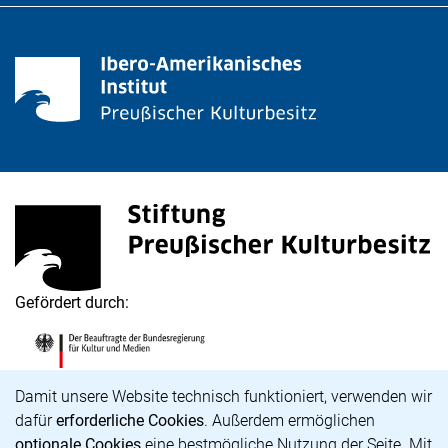
Stiftung Preußischer Kulturbesitz
(externer Link, öffnet neues Fenster)
Gefördert durch:
Die Beauftragte der Bundesregierung für Kultur und M
(externer Link, öffnet neues Fenster)
Cookie-Hinweis
Damit unsere Website technisch funktioniert, verwenden wir
dafür
erforderliche Cookies
. Außerdem ermöglichen
optionale Cookies
eine bestmögliche Nutzung der Seite. Mit
Karriere