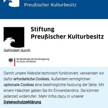
Stiftung Preußischer Kulturbesitz
(externer Link, öffnet neues Fenster)
Gefördert durch:
Die Beauftragte der Bundesregierung für Kultur und M
(externer Link, öffnet neues Fenster)
Cookie-Hinweis
Damit unsere Website technisch funktioniert, verwenden wir
dafür
erforderliche Cookies
. Außerdem ermöglichen
optionale Cookies
eine bestmögliche Nutzung der Seite. Mit
Karriere
einem Häkchen geben Sie Ihr Einverständnis. Sie können
Barrierefreiheit
jederzeit widerrufen. Mehr Infos dazu in unserer
Impressum
Datenschutzerklärung
.
Datenschutz