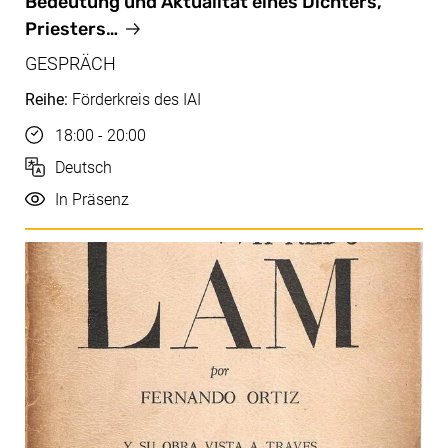
Bedeutung und Aktualität eines Dichters,
Priesters…
GESPRÄCH
Reihe:
Förderkreis des IAI
Uhrzeit
18:00 - 20:00
Sprache
Deutsch
Durchführung
In Präsenz