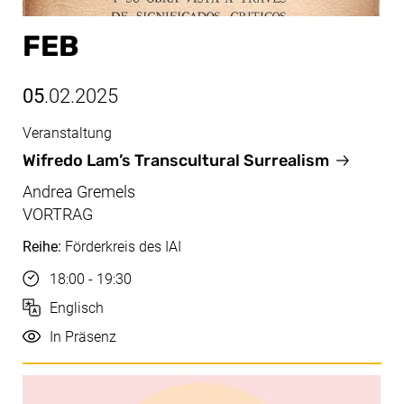
FEB
05
.02.2025
Veranstaltung
Feb, 05.02.2025
Wifredo Lam’s Transcultural Surrealism
Andrea Gremels
VORTRAG
Reihe:
Förderkreis des IAI
Uhrzeit
18:00 - 19:30
Sprache
Englisch
Durchführung
In Präsenz