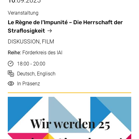
10
.09.2025
Veranstaltung
Sept, 10.09.2025
Le Règne de l’Impunité
– Die Herrschaft der
Straflosigkeit
DISKUSSION, FILM
Reihe:
Förderkreis des IAI
Uhrzeit
18:00 - 20:00
Sprache
Deutsch, Englisch
Durchführung
In Präsenz