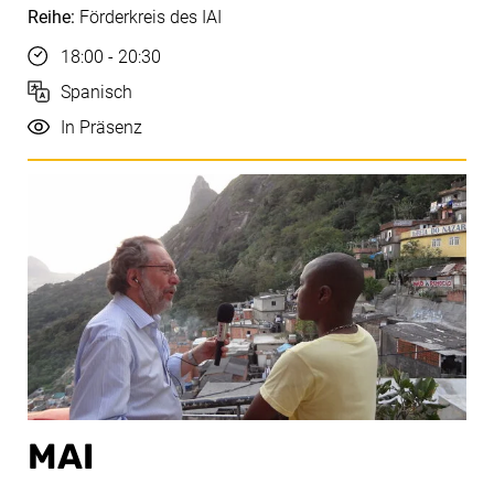
Reihe:
Förderkreis des IAI
Uhrzeit
18:00 - 20:30
Sprache
Spanisch
Durchführung
In Präsenz
MAI