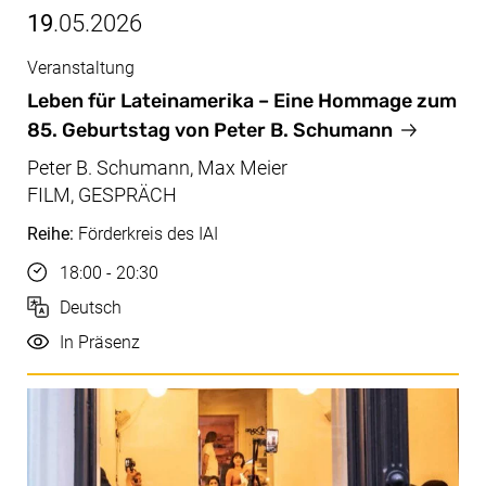
19
.05.2026
Veranstaltung
Mai, 19.05.2026
Leben für Lateinamerika – Eine Hommage zum
85. Geburtstag von Peter B. Schumann
Peter B. Schumann, Max Meier
FILM, GESPRÄCH
Reihe:
Förderkreis des IAI
Uhrzeit
18:00 - 20:30
Sprache
Deutsch
Durchführung
In Präsenz