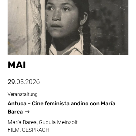
MAI
29
.05.2026
Veranstaltung
Mai, 29.05.2026
Antuca – Cine feminista andino con María
Barea
María Barea, Gudula Meinzolt
FILM, GESPRÄCH