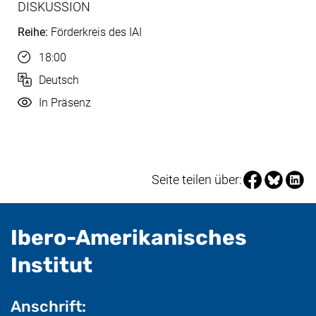
DISKUSSION
Reihe:
Förderkreis des IAI
Uhrzeit
18:00
Sprache
Deutsch
Durchführung
In Präsenz
Seite über Fa
Seite über
Seite 
Seite teilen über:
Ibero-Amerikanisches
- nützliche Informat
Institut
Anschrift: