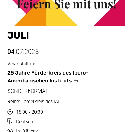
JULI
04
.07.2025
Veranstaltung
Juli, 04.07.2025
25 Jahre Förderkreis des Ibero-
Amerikanischen Instituts
SONDERFORMAT
Reihe:
Förderkreis des IAI
Uhrzeit
18:00 - 20:30
Sprache
Deutsch
Durchführung
In Präsenz