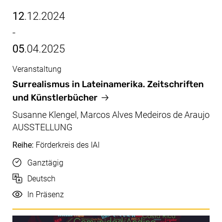
12
.12.2024
-
05
.04.2025
Veranstaltung
Dez/Apr, 12.12.2024 - 05.04.2025
Surrealismus in Lateinamerika. Zeitschriften
und Künstlerbücher
Susanne Klengel, Marcos Alves Medeiros de Araujo
AUSSTELLUNG
Reihe:
Förderkreis des IAI
Uhrzeit
Ganztägig
Sprache
Deutsch
Durchführung
In Präsenz