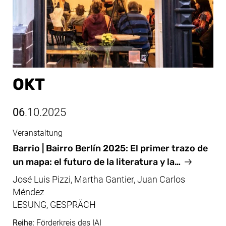
OKT
06
.10.2025
Veranstaltung
Okt, 06.10.2025
Barrio | Bairro Berlín 2025: El primer trazo de
un mapa: el futuro de la literatura y la…
José Luis Pizzi, Martha Gantier, Juan Carlos
Méndez
LESUNG, GESPRÄCH
Reihe:
Förderkreis des IAI