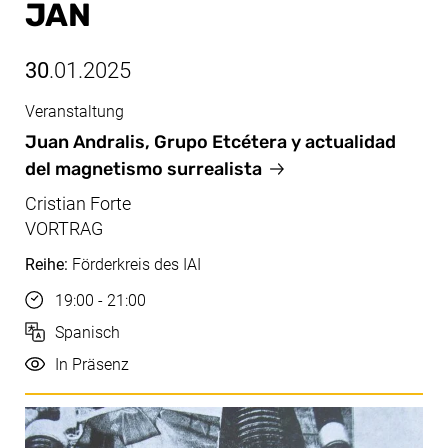
JAN
30
.01.2025
Veranstaltung
Jan, 30.01.2025
Juan Andralis, Grupo Etcétera y actualidad
del magnetismo surrealista
Cristian Forte
VORTRAG
Reihe:
Förderkreis des IAI
Uhrzeit
19:00 - 21:00
Sprache
Spanisch
Durchführung
In Präsenz