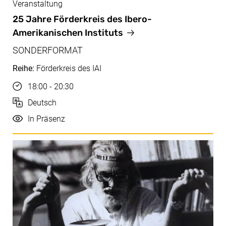
Veranstaltung
Juli, 04.07.2025
25 Jahre Förderkreis des Ibero-
Amerikanischen Instituts
SONDERFORMAT
Reihe:
Förderkreis des IAI
Uhrzeit
18:00 - 20:30
Sprache
Deutsch
Durchführung
In Präsenz