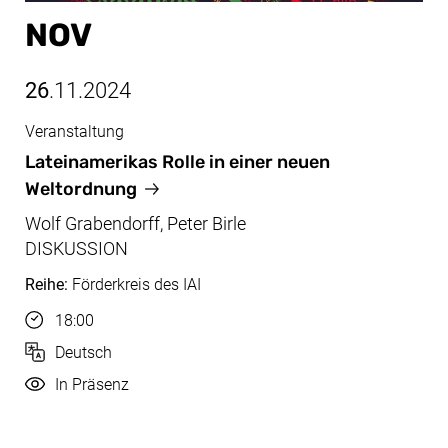
NOV
26
.11.2024
Veranstaltung
Nov, 26.11.2024
Lateinamerikas Rolle in einer neuen
Weltordnung
Wolf Grabendorff, Peter Birle
DISKUSSION
Reihe:
Förderkreis des IAI
Uhrzeit
18:00
Sprache
Deutsch
Durchführung
In Präsenz