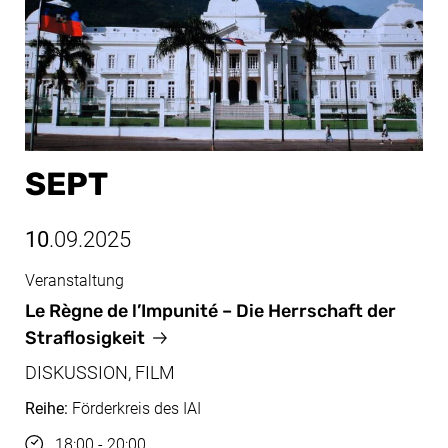
SEPT
10
.09.2025
Veranstaltung
Sept, 10.09.2025
Le Règne de l’Impunité
– Die Herrschaft der
Straflosigkeit
DISKUSSION, FILM
Reihe:
Förderkreis des IAI
Uhrzeit
18:00 - 20:00