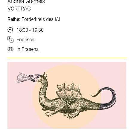
Andrea Gremels
VORTRAG
Reihe:
Förderkreis des IAI
Uhrzeit
18:00 - 19:30
Sprache
Englisch
Durchführung
In Präsenz