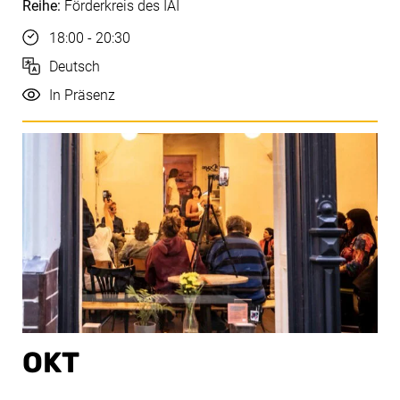
Reihe:
Förderkreis des IAI
Uhrzeit
18:00 - 20:30
Sprache
Deutsch
Durchführung
In Präsenz
OKT