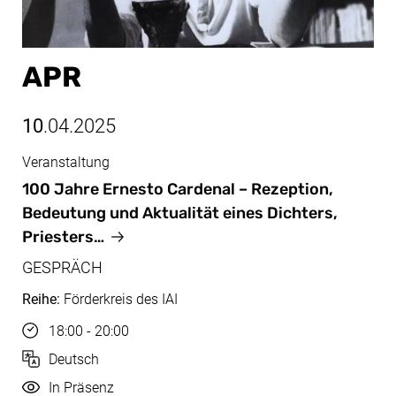
APR
10
.04.2025
Veranstaltung
Apr, 10.04.2025
100 Jahre Ernesto Cardenal – Rezeption,
Bedeutung und Aktualität eines Dichters,
Priesters…
GESPRÄCH
Reihe:
Förderkreis des IAI
Uhrzeit
18:00 - 20:00
Sprache
Deutsch
Durchführung
In Präsenz