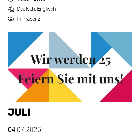
Sprache
Deutsch, Englisch
Durchführung
In Präsenz
JULI
04
.07.2025