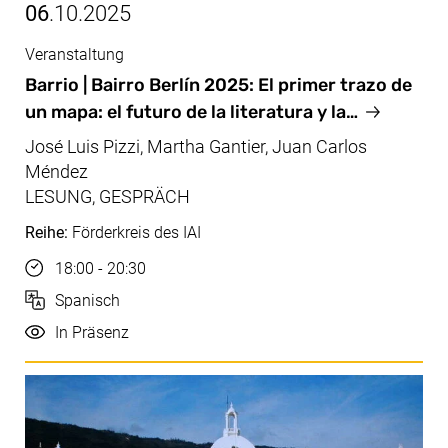
06
.10.2025
Veranstaltung
Okt, 06.10.2025
Barrio | Bairro Berlín 2025: El primer trazo de
un mapa: el futuro de la literatura y la…
José Luis Pizzi, Martha Gantier, Juan Carlos
Méndez
LESUNG, GESPRÄCH
Reihe:
Förderkreis des IAI
Uhrzeit
18:00 - 20:30
Sprache
Spanisch
Durchführung
In Präsenz