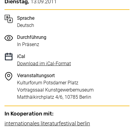
Wichtige Details
Datum / Dauer:
Dienstag,
13.09.2011
Sprache
Deutsch
Durchführung
In Präsenz
iCal
, 1 KB (öffnet neues Fenster)
Download im iCal-Format
Veranstaltungsort
Kulturforum Potsdamer Platz
Vortragssaal Kunstgewerbemuseum
Matthäikirchplatz 4/6, 10785 Berlin
In Kooperation mit:
(externer Link, öff
internationales literaturfestival berlin