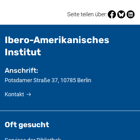
Seite über Fa
Seite über
Seite 
Seite teilen über:
Ibero-Amerikanisches
- nützliche Informat
Institut
Anschrift:
Potsdamer Straße 37
,
10785
Berlin
Kontakt
Oft gesucht