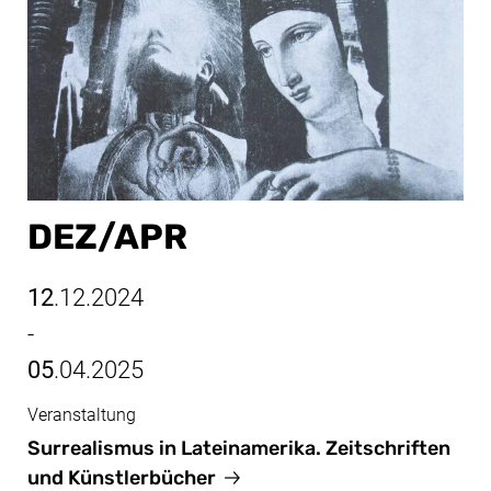
DEZ/​APR
12
.12.2024
-
05
.04.2025
Veranstaltung
Dez/Apr, 12.12.2024 - 05.04.2025
Surrealismus in Lateinamerika. Zeitschriften
und Künstlerbücher