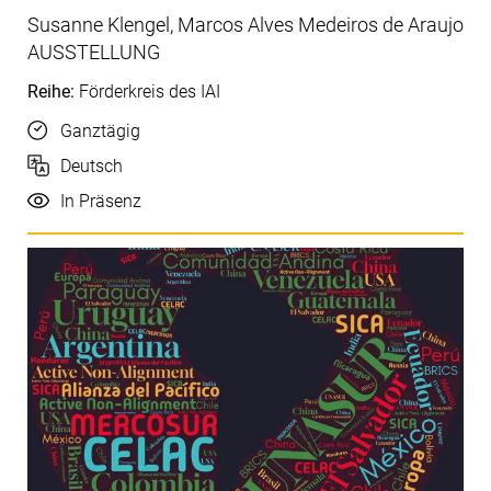
Susanne Klengel, Marcos Alves Medeiros de Araujo
AUSSTELLUNG
Reihe:
Förderkreis des IAI
Uhrzeit
Ganztägig
Sprache
Deutsch
Durchführung
In Präsenz