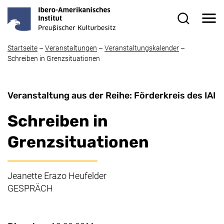
Direkt zum Inhalt
Me
Suchformul
Startseite
–
Veranstaltungen
–
Veranstaltungskalender
–
Schreiben in Grenzsituationen
Veranstaltung aus der Reihe: Förderkreis des IAI
Schreiben in
Grenzsituationen
Jeanette Erazo Heufelder
GESPRÄCH