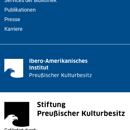
Services der Bibliothek
Publikationen
Presse
Karriere
Stiftung Preußischer Kulturbesitz
(externer Link, öffnet neues Fenster)