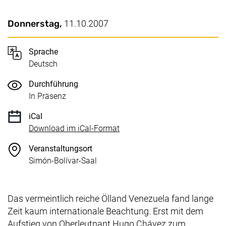
Wichtige Details
Datum / Dauer:
Donnerstag,
11.10.2007
Sprache
Deutsch
Durchführung
In Präsenz
iCal
, 1 KB (öffnet neues Fenster)
Download im iCal-Format
Veranstaltungsort
Simón-Bolívar-Saal
Das vermeintlich reiche Ölland Venezuela fand lange
Zeit kaum internationale Beachtung. Erst mit dem
Aufstieg von Oberleutnant Hugo Chávez zum