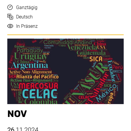
Uhrzeit
Ganztägig
Sprache
Deutsch
Durchführung
In Präsenz
NOV
26
.11.2024