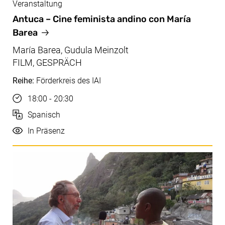
Veranstaltung
Mai, 29.05.2026
Antuca – Cine feminista andino con María
Barea
María Barea, Gudula Meinzolt
FILM, GESPRÄCH
Reihe:
Förderkreis des IAI
Uhrzeit
18:00 - 20:30
Sprache
Spanisch
Durchführung
In Präsenz