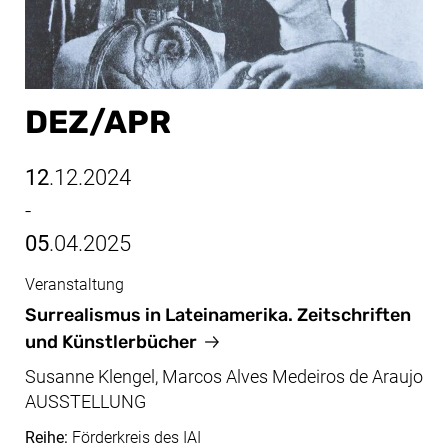
DEZ/​APR
12
.12.2024
-
05
.04.2025
Veranstaltung
Dez/Apr, 12.12.2024 - 05.04.2025
Surrealismus in Lateinamerika. Zeitschriften
und Künstlerbücher
Susanne Klengel, Marcos Alves Medeiros de Araujo
AUSSTELLUNG
Reihe:
Förderkreis des IAI