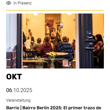
Durchführung
In Präsenz
OKT
06
.10.2025
Veranstaltung
Okt, 06.10.2025
Barrio | Bairro Berlín 2025: El primer trazo de