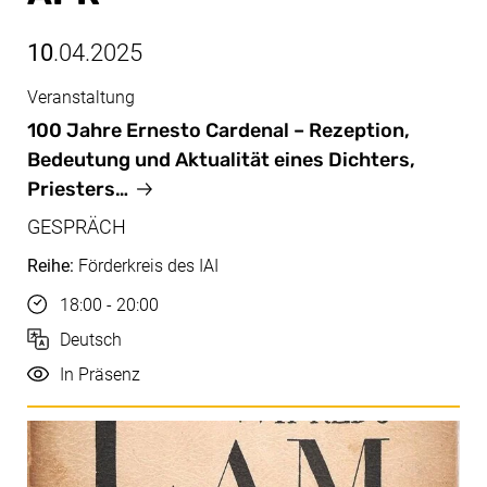
10
.04.2025
Veranstaltung
Apr, 10.04.2025
100 Jahre Ernesto Cardenal – Rezeption,
Bedeutung und Aktualität eines Dichters,
Priesters…
GESPRÄCH
Reihe:
Förderkreis des IAI
Uhrzeit
18:00 - 20:00
Sprache
Deutsch
Durchführung
In Präsenz