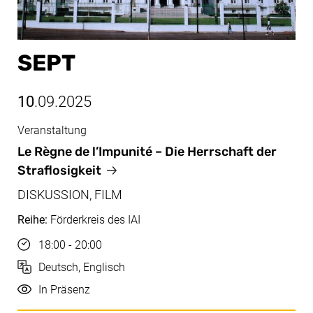
SEPT
10
.09.2025
Veranstaltung
Sept, 10.09.2025
Le Règne de l’Impunité
– Die Herrschaft der
Straflosigkeit
DISKUSSION, FILM
Reihe:
Förderkreis des IAI
Uhrzeit
18:00 - 20:00
Sprache
Deutsch, Englisch
Durchführung
In Präsenz