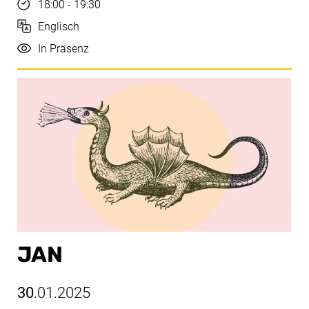
Uhrzeit
18:00 - 19:30
Sprache
Englisch
Durchführung
In Präsenz
JAN
30
.01.2025