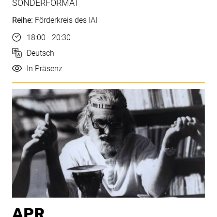
SONDERFORMAT
Reihe:
Förderkreis des IAI
Uhrzeit
18:00 - 20:30
Sprache
Deutsch
Durchführung
In Präsenz
APR