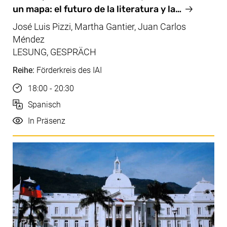
un mapa: el futuro de la literatura y la…
José Luis Pizzi, Martha Gantier, Juan Carlos
Méndez
LESUNG, GESPRÄCH
Reihe:
Förderkreis des IAI
Uhrzeit
18:00 - 20:30
Sprache
Spanisch
Durchführung
In Präsenz