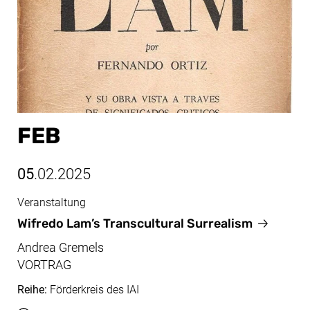
FEB
05
.02.2025
Veranstaltung
Feb, 05.02.2025
Wifredo Lam’s Transcultural Surrealism
Andrea Gremels
VORTRAG
Reihe:
Förderkreis des IAI