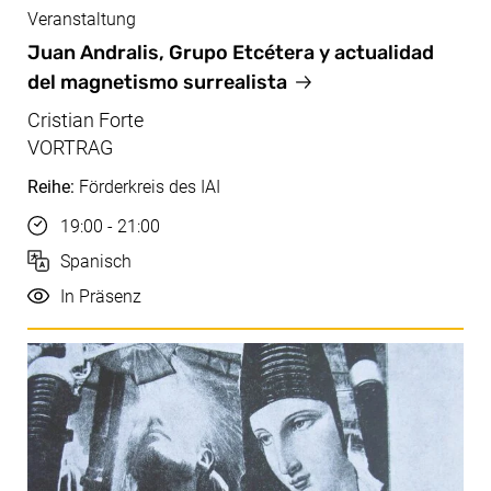
Veranstaltung
Jan, 30.01.2025
Juan Andralis, Grupo Etcétera y actualidad
del magnetismo surrealista
Cristian Forte
VORTRAG
Reihe:
Förderkreis des IAI
Uhrzeit
19:00 - 21:00
Sprache
Spanisch
Durchführung
In Präsenz