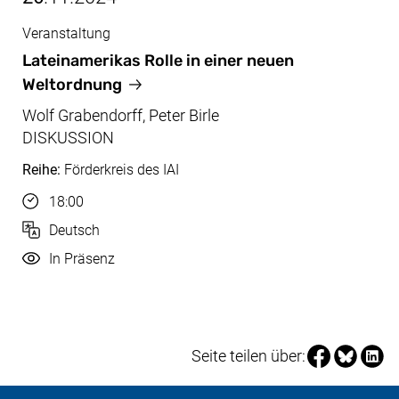
Veranstaltung
Nov, 26.11.2024
Lateinamerikas Rolle in einer neuen
Weltordnung
Wolf Grabendorff, Peter Birle
DISKUSSION
Reihe:
Förderkreis des IAI
Uhrzeit
18:00
Sprache
Deutsch
Durchführung
In Präsenz
Seite über Fa
Seite über
Seite 
Seite teilen über: