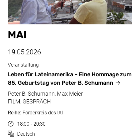
MAI
19
.05.2026
Veranstaltung
Mai, 19.05.2026
Leben für Lateinamerika – Eine Hommage zum
85. Geburtstag von Peter B. Schumann
Peter B. Schumann, Max Meier
FILM, GESPRÄCH
Reihe:
Förderkreis des IAI
Uhrzeit
18:00 - 20:30
Sprache
Deutsch