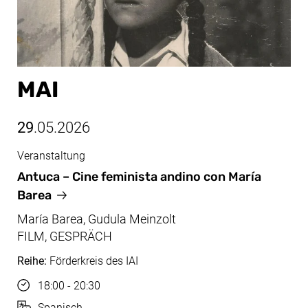
MAI
29
.05.2026
Veranstaltung
Mai, 29.05.2026
Antuca – Cine feminista andino con María
Barea
María Barea, Gudula Meinzolt
FILM, GESPRÄCH
Reihe:
Förderkreis des IAI
Uhrzeit
18:00 - 20:30
Sprache
Spanisch