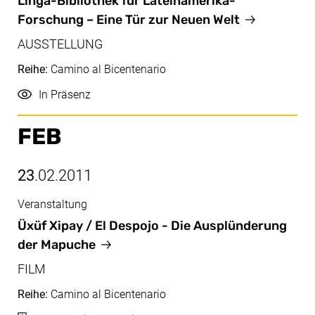
Apr/Mai, 08.04.2011 - 27.05.2011
Linga-Bibliothek für Lateinamerika-
Forschung – Eine Tür zur Neuen Welt
AUSSTELLUNG
Reihe:
Camino al Bicentenario
Durchführung
In Präsenz
FEB
23
.02.2011
Veranstaltung
Feb, 23.02.2011
Üxüf Xipay / El Despojo - Die Ausplünderung
der Mapuche
FILM
Reihe:
Camino al Bicentenario