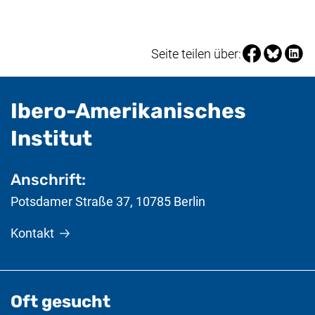
Seite über Fa
Seite über
Seite 
Seite teilen über:
Ibero-Amerikanisches
- nützliche Informat
Institut
Anschrift:
Potsdamer Straße 37
,
10785
Berlin
Kontakt
Oft gesucht