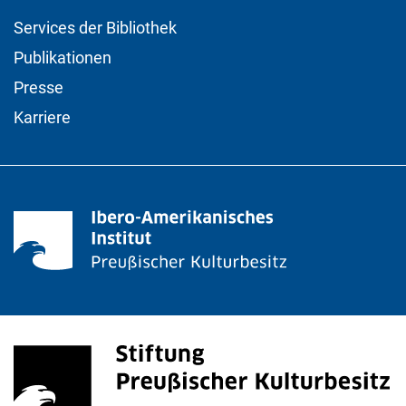
Services der Bibliothek
Publikationen
Presse
Karriere
Stiftung Preußischer Kulturbesitz
(externer Link, öffnet neues Fenster)