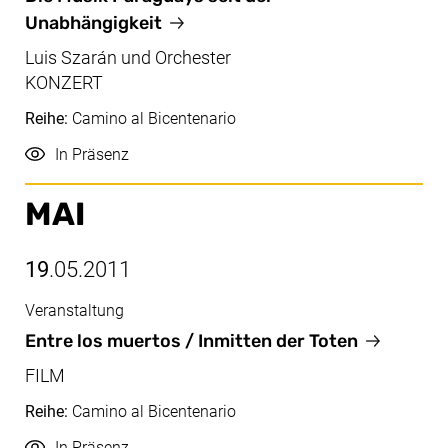
Unabhängigkeit
Luis Szarán und Orchester
KONZERT
Reihe:
Camino al Bicentenario
Durchführung
In Präsenz
MAI
19
.05.2011
Veranstaltung
Mai, 19.05.2011
Entre los muertos / Inmitten der Toten
FILM
Reihe:
Camino al Bicentenario
Durchführung
In Präsenz