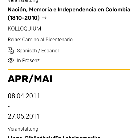
Veranstaltung
Apr, 18.04.2011
Nación, Memoria e Independencia en Colombia
(1810-2010)
KOLLOQUIUM
Reihe:
Camino al Bicentenario
Sprache
Spanisch / Español
Durchführung
In Präsenz
APR/​MAI
08
.04.2011
-
27
.05.2011
Veranstaltung