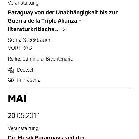
Veranstaltung
Juni, 01.06.2011
Paraguay von der Unabhängigkeit bis zur
Guerra de la Triple Alianza –
literaturkritische…
Sonja Steckbauer
VORTRAG
Reihe:
Camino al Bicentenario
Sprache
Deutsch
Durchführung
In Präsenz
MAI
20
.05.2011
Veranstaltung
Mai, 20.05.2011
Die Musik Paraguays seit der