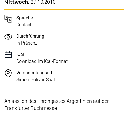
Wichtige Details
Datum / Dauer:
Mittwoch,
27.10.2010
Sprache
Deutsch
Durchführung
In Präsenz
iCal
, 1 KB (öffnet neues Fenster)
Download im iCal-Format
Veranstaltungsort
Simón-Bolívar-Saal
Anlässlich des Ehrengastes Argentinien auf der
Frankfurter Buchmesse