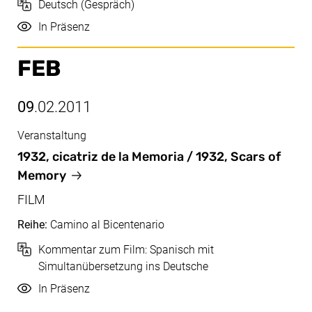
Sprache
Deutsch (Gespräch)
Durchführung
In Präsenz
FEB
09
.02.2011
Veranstaltung
Feb, 09.02.2011
1932, cicatriz de la Memoria / 1932, Scars of
Memory
FILM
Reihe:
Camino al Bicentenario
Sprache
Kommentar zum Film: Spanisch mit
Simultanübersetzung ins Deutsche
Durchführung
In Präsenz