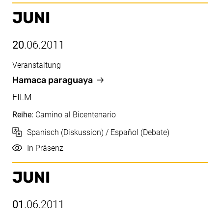
JUNI
20
.06.2011
Veranstaltung
Juni, 20.06.2011
Hamaca paraguaya
FILM
Reihe:
Camino al Bicentenario
Sprache
Spanisch (Diskussion) / Español (Debate)
Durchführung
In Präsenz
JUNI
01
.06.2011