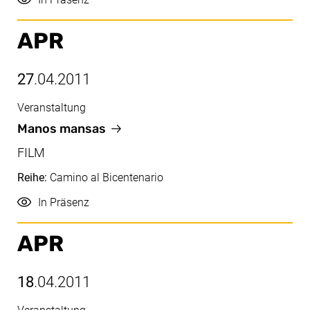
APR
27
.04.2011
Veranstaltung
Apr, 27.04.2011
Manos mansas
FILM
Reihe:
Camino al Bicentenario
Durchführung
In Präsenz
APR
18
.04.2011