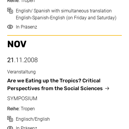
Reihe:
Tropen
Sprache
English/ Spanish with simultaneous translation
English-Spanish-English (on Friday and Saturday)
Durchführung
In Präsenz
NOV
21
.11.2008
Veranstaltung
Nov, 21.11.2008
Are we Eating up the Tropics? Critical
Perspectives from the Social Sciences
SYMPOSIUM
Reihe:
Tropen
Sprache
Englisch/English
Durchführung
In Präsenz