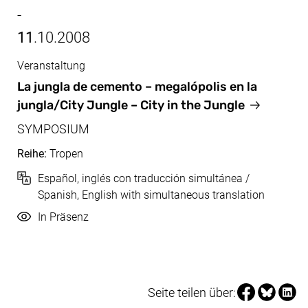
-
11
.10.2008
Veranstaltung
Okt, 09.10.2008 - 11.10.2008
La jungla de cemento – megalópolis en la
jungla/City Jungle – City in the Jungle
SYMPOSIUM
Reihe:
Tropen
Sprache
Español, inglés con traducción simultánea /
Spanish, English with simultaneous translation
Durchführung
In Präsenz
Seite über Fa
Seite über
Seite 
Seite teilen über: