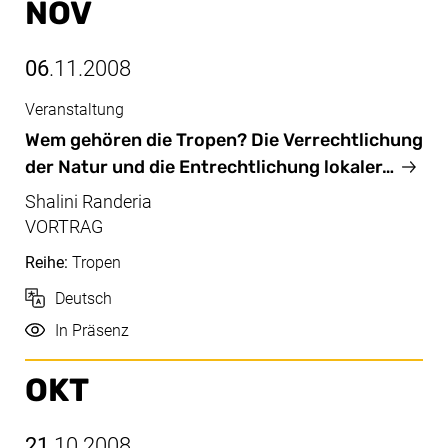
NOV
06
.11.2008
Veranstaltung
Nov, 06.11.2008
Wem gehören die Tropen? Die Verrechtlichung
der Natur und die Entrechtlichung lokaler…
Shalini Randeria
VORTRAG
Reihe:
Tropen
Sprache
Deutsch
Durchführung
In Präsenz
OKT
21
.10.2008