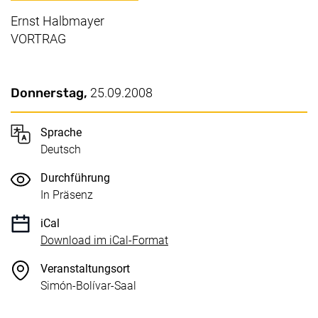
Ernst Halbmayer
VORTRAG
Wichtige Details
Datum / Dauer:
Donnerstag,
25.09.2008
Sprache
Deutsch
Durchführung
In Präsenz
iCal
, 1 KB (öffnet neues Fenster)
Download im iCal-Format
Veranstaltungsort
Simón-Bolívar-Saal