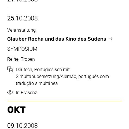
-
25
.10.2008
Veranstaltung
Okt, 21.10.2008 - 25.10.2008
Glauber Rocha und das Kino des Südens
SYMPOSIUM
Reihe:
Tropen
Sprache
Deutsch, Portugiesisch mit
Simultanübersetzung/Alemão, português com
tradução simultânea
Durchführung
In Präsenz
OKT
09
.10.2008