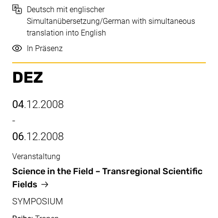
Sprache
Deutsch mit englischer
Simultanübersetzung/German with simultaneous
translation into English
Durchführung
In Präsenz
DEZ
04
.12.2008
-
06
.12.2008
Veranstaltung
Dez, 04.12.2008 - 06.12.2008
Science in the Field – Transregional Scientific
Fields
SYMPOSIUM