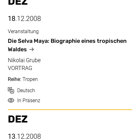
DEZ
18
.12.2008
Veranstaltung
Dez, 18.12.2008
Die Selva Maya: Biographie eines tropischen
Waldes
Nikolai Grube
VORTRAG
Reihe:
Tropen
Sprache
Deutsch
Durchführung
In Präsenz
DEZ
13
.12.2008