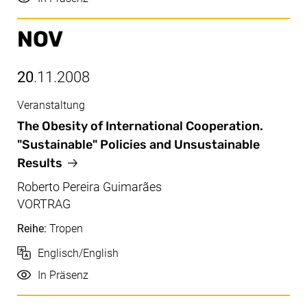
NOV
20
.11.2008
Veranstaltung
Nov, 20.11.2008
The Obesity of International Cooperation.
"Sustainable" Policies and Unsustainable
Results
Roberto Pereira Guimarães
VORTRAG
Reihe:
Tropen
Sprache
Englisch/English
Durchführung
In Präsenz