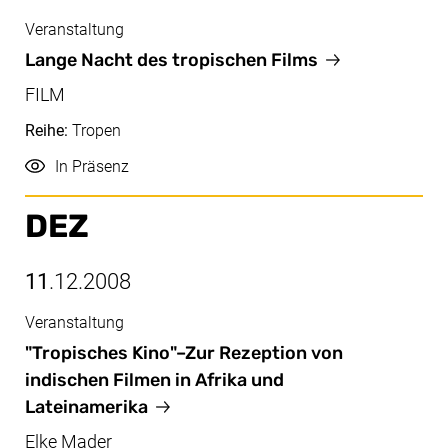
Veranstaltung
Dez, 13.12.2008
Lange Nacht des tropischen Films
FILM
Reihe:
Tropen
Durchführung
In Präsenz
DEZ
11
.12.2008
Veranstaltung
Dez, 11.12.2008
"Tropisches Kino"–Zur Rezeption von
indischen Filmen in Afrika und
Lateinamerika
Elke Mader