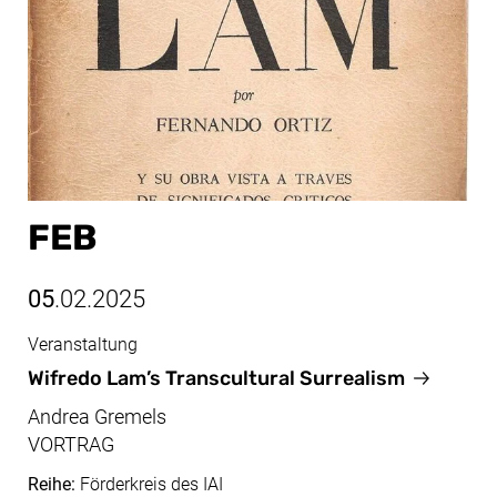
FEB
05
.02.2025
Veranstaltung
Feb, 05.02.2025
Wifredo Lam’s Transcultural Surrealism
Andrea Gremels
VORTRAG
Reihe:
Förderkreis des IAI