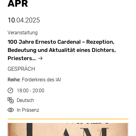
APR
10
.04.2025
Veranstaltung
Apr, 10.04.2025
100 Jahre Ernesto Cardenal – Rezeption,
Bedeutung und Aktualität eines Dichters,
Priesters…
GESPRÄCH
Reihe:
Förderkreis des IAI
Uhrzeit
18:00 - 20:00
Sprache
Deutsch
Durchführung
In Präsenz