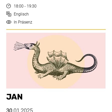
Uhrzeit
18:00 - 19:30
Sprache
Englisch
Durchführung
In Präsenz
JAN
30
.01.2025