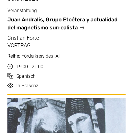
Veranstaltung
Jan, 30.01.2025
Juan Andralis, Grupo Etcétera y actualidad
del magnetismo surrealista
Cristian Forte
VORTRAG
Reihe:
Förderkreis des IAI
Uhrzeit
19:00 - 21:00
Sprache
Spanisch
Durchführung
In Präsenz