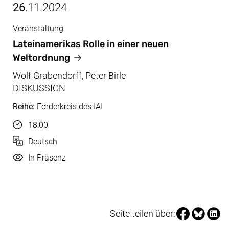
26
.11.2024
Veranstaltung
Nov, 26.11.2024
Lateinamerikas Rolle in einer neuen
Weltordnung
Wolf Grabendorff, Peter Birle
DISKUSSION
Reihe:
Förderkreis des IAI
Uhrzeit
18:00
Sprache
Deutsch
Durchführung
In Präsenz
Seite über Fa
Seite über
Seite 
Seite teilen über: