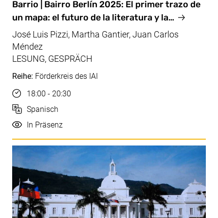
Okt, 06.10.2025
Barrio | Bairro Berlín 2025: El primer trazo de
un mapa: el futuro de la literatura y la…
José Luis Pizzi, Martha Gantier, Juan Carlos
Méndez
LESUNG, GESPRÄCH
Reihe:
Förderkreis des IAI
Uhrzeit
18:00 - 20:30
Sprache
Spanisch
Durchführung
In Präsenz