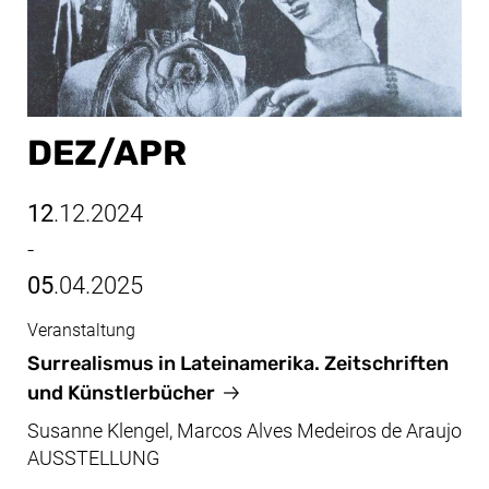
DEZ/​APR
12
.12.2024
-
05
.04.2025
Veranstaltung
Dez/Apr, 12.12.2024 - 05.04.2025
Surrealismus in Lateinamerika. Zeitschriften
und Künstlerbücher
Susanne Klengel, Marcos Alves Medeiros de Araujo
AUSSTELLUNG