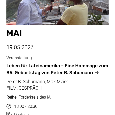
MAI
19
.05.2026
Veranstaltung
Mai, 19.05.2026
Leben für Lateinamerika – Eine Hommage zum
85. Geburtstag von Peter B. Schumann
Peter B. Schumann, Max Meier
FILM, GESPRÄCH
Reihe:
Förderkreis des IAI
Uhrzeit
18:00 - 20:30
Sprache
Deutsch