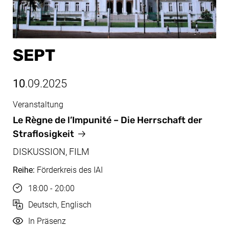
SEPT
10
.09.2025
Veranstaltung
Sept, 10.09.2025
Le Règne de l’Impunité
– Die Herrschaft der
Straflosigkeit
DISKUSSION, FILM
Reihe:
Förderkreis des IAI
Uhrzeit
18:00 - 20:00
Sprache
Deutsch, Englisch
Durchführung
In Präsenz