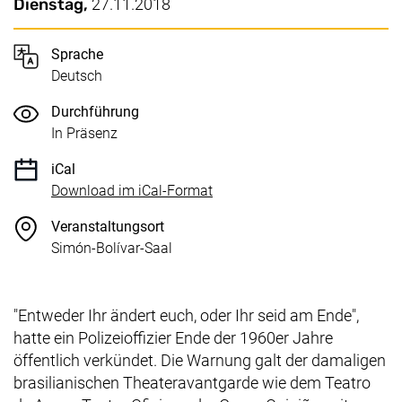
Wichtige Details
Datum / Dauer:
Dienstag,
27.11.2018
Sprache
Deutsch
Durchführung
In Präsenz
iCal
, 1 KB (öffnet neues Fenster)
Download im iCal-Format
Veranstaltungsort
Simón-Bolívar-Saal
"Entweder Ihr ändert euch, oder Ihr seid am Ende",
hatte ein Polizeioffizier Ende der 1960er Jahre
öffentlich verkündet. Die Warnung galt der damaligen
brasilianischen Theateravantgarde wie dem Teatro