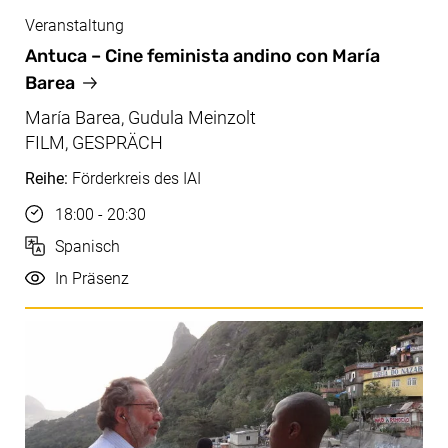
Veranstaltung
Mai, 29.05.2026
Antuca – Cine feminista andino con María
Barea
María Barea, Gudula Meinzolt
FILM, GESPRÄCH
Reihe:
Förderkreis des IAI
Uhrzeit
18:00 - 20:30
Sprache
Spanisch
Durchführung
In Präsenz