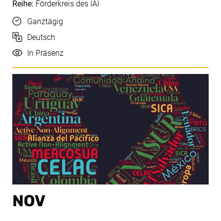
Reihe:
Förderkreis des IAI
Uhrzeit
Ganztägig
Sprache
Deutsch
Durchführung
In Präsenz
NOV