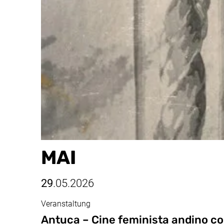
MAI
29
.05.2026
Veranstaltung
Mai, 29.05.2026
Antuca – Cine feminista andino c