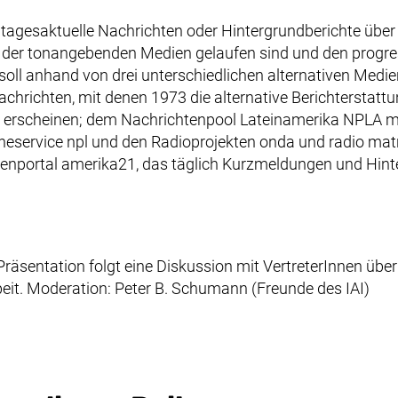
 tagesaktuelle Nachrichten oder Hintergrundberichte über 
er der tonangebenden Medien gelaufen sind und den progre
oll anhand von drei unterschiedlichen alternativen Medien
chrichten, mit denen 1973 die alternative Berichterstatt
t erscheinen; dem Nachrichtenpool Lateinamerika NPLA m
eservice npl und den Radioprojekten onda und radio matr
enportal amerika21, das täglich Kurzmeldungen und Hint
räsentation folgt eine Diskussion mit VertreterInnen über
beit. Moderation: Peter B. Schumann (Freunde des IAI)