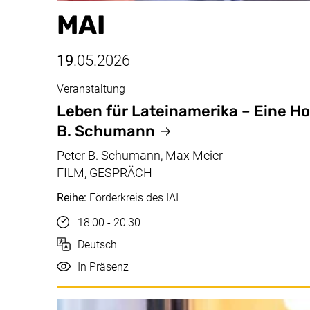
MAI
19
.05.2026
Veranstaltung
Mai, 19.05.2026
Leben für Lateinamerika – Eine 
B. Schumann
Peter B. Schumann, Max Meier
FILM, GESPRÄCH
Reihe:
Förderkreis des IAI
Uhrzeit
18:00 - 20:30
Sprache
Deutsch
Durchführung
In Präsenz