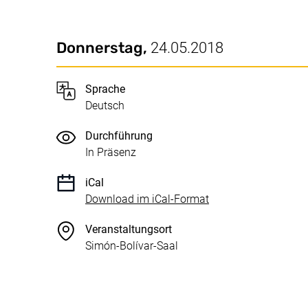
Datum / Dauer:
Wichtige Details
Donnerstag,
24.05.2018
Sprache
Deutsch
Durchführung
In Präsenz
iCal
, 1 KB (öffnet neues 
Download im iCal-Format
Veranstaltungsort
Simón-Bolívar-Saal