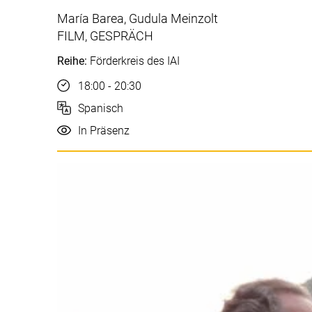
María Barea, Gudula Meinzolt
FILM, GESPRÄCH
Reihe:
Förderkreis des IAI
Uhrzeit
18:00 - 20:30
Sprache
Spanisch
Durchführung
In Präsenz