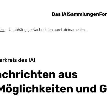
Direkt zum Inhalt
Das IAI
Sammlungen
Fo
der
–
Unabhängige Nachrichten aus Lateinamerika:…
rkreis des IAI
chrichten aus
Möglichkeiten und 