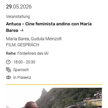
29
.05.2026
Veranstaltung
Mai, 29.05.2026
Antuca – Cine feminista andino con María
Barea
María Barea, Gudula Meinzolt
FILM, GESPRÄCH
Reihe:
Förderkreis des IAI
Uhrzeit
18:00 - 20:30
Sprache
Spanisch
Durchführung
In Präsenz