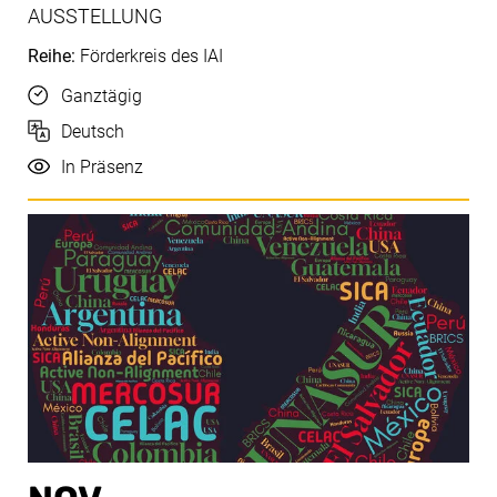
AUSSTELLUNG
Reihe:
Förderkreis des IAI
Uhrzeit
Ganztägig
Sprache
Deutsch
Durchführung
In Präsenz