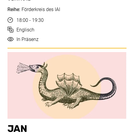
Reihe:
Förderkreis des IAI
Uhrzeit
18:00 - 19:30
Sprache
Englisch
Durchführung
In Präsenz
JAN