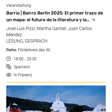
Veranstaltung
Okt, 06.10.2025
Barrio | Bairro Berlín 2025: El primer trazo de
un mapa: el futuro de la literatura y la…
José Luis Pizzi, Martha Gantier, Juan Carlos
Méndez
LESUNG, GESPRÄCH
Reihe:
Förderkreis des IAI
Uhrzeit
18:00 - 20:30
Sprache
Spanisch
Durchführung
In Präsenz