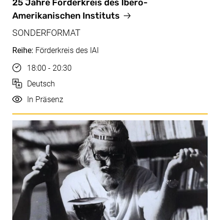
Juli, 04.07.2025
25 Jahre Förderkreis des Ibero-
Amerikanischen Instituts
SONDERFORMAT
Reihe:
Förderkreis des IAI
Uhrzeit
18:00 - 20:30
Sprache
Deutsch
Durchführung
In Präsenz