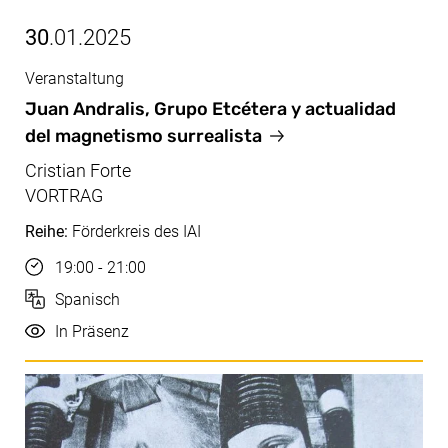
30
.01.2025
Veranstaltung
Jan, 30.01.2025
Juan Andralis, Grupo Etcétera y actualidad
del magnetismo surrealista
Cristian Forte
VORTRAG
Reihe:
Förderkreis des IAI
Uhrzeit
19:00 - 21:00
Sprache
Spanisch
Durchführung
In Präsenz