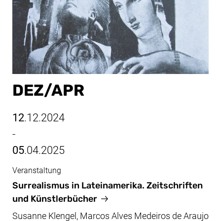
DEZ/​APR
12
.12.2024
-
05
.04.2025
Veranstaltung
Dez/Apr, 12.12.2024 - 05.04.2025
Surrealismus in Lateinamerika. Zeitschriften
und Künstlerbücher
Susanne Klengel, Marcos Alves Medeiros de Araujo