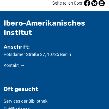
Seite über Fa
Seite über
Seite 
Seite teilen über:
Ibero-Amerikanisches
- nützliche Informat
Institut
Anschrift:
Potsdamer Straße 37
,
10785
Berlin
Kontakt
Oft gesucht
Services der Bibliothek