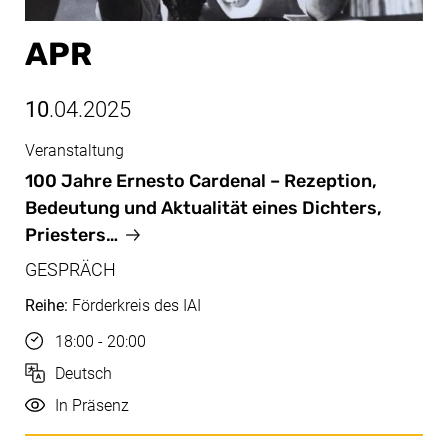
APR
10
.04.2025
Veranstaltung
Apr, 10.04.2025
100 Jahre Ernesto Cardenal – Rezeption,
Bedeutung und Aktualität eines Dichters,
Priesters…
GESPRÄCH
Reihe:
Förderkreis des IAI
Uhrzeit
18:00 - 20:00
Sprache
Deutsch
Durchführung
In Präsenz