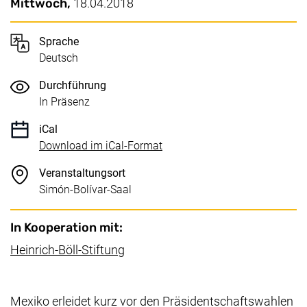
Wichtige Details
Datum / Dauer:
Mittwoch,
18.04.2018
Sprache
Deutsch
Durchführung
In Präsenz
iCal
, 1 KB (öffnet neues Fenster)
Download im iCal-Format
Veranstaltungsort
Simón-Bolívar-Saal
In Kooperation mit:
(externer Link, öffnet neues Fenste
Heinrich-Böll-Stiftung
Mexiko erleidet kurz vor den Präsidentschaftswahlen