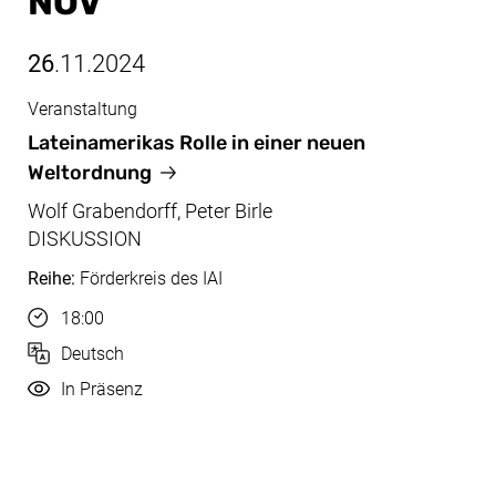
NOV
26
.11.2024
Veranstaltung
Nov, 26.11.2024
Lateinamerikas Rolle in einer neuen
Weltordnung
Wolf Grabendorff, Peter Birle
DISKUSSION
Reihe:
Förderkreis des IAI
Uhrzeit
18:00
Sprache
Deutsch
Durchführung
In Präsenz