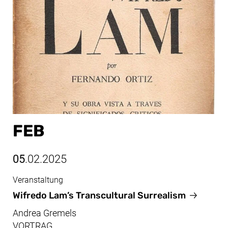
FEB
05
.02.2025
Veranstaltung
Feb, 05.02.2025
Wifredo Lam’s Transcultural Surrealism
Andrea Gremels
VORTRAG