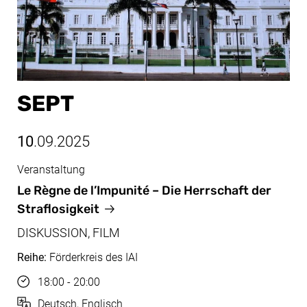
SEPT
10
.09.2025
Veranstaltung
Sept, 10.09.2025
Le Règne de l’Impunité
– Die Herrschaft der
Straflosigkeit
DISKUSSION, FILM
Reihe:
Förderkreis des IAI
Uhrzeit
18:00 - 20:00
Sprache
Deutsch, Englisch