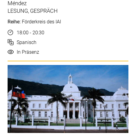
Méndez
LESUNG, GESPRÄCH
Reihe:
Förderkreis des IAI
Uhrzeit
18:00 - 20:30
Sprache
Spanisch
Durchführung
In Präsenz