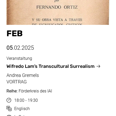
FEB
05
.02.2025
Veranstaltung
Feb, 05.02.2025
Wifredo Lam’s Transcultural Surrealism
Andrea Gremels
VORTRAG
Reihe:
Förderkreis des IAI
Uhrzeit
18:00 - 19:30
Sprache
Englisch