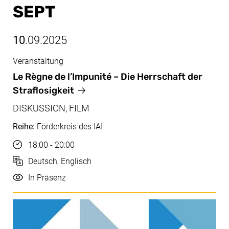
SEPT
10
.09.2025
Veranstaltung
Sept, 10.09.2025
Le Règne de l’Impunité
– Die Herrschaft der
Straflosigkeit
DISKUSSION, FILM
Reihe:
Förderkreis des IAI
Uhrzeit
18:00 - 20:00
Sprache
Deutsch, Englisch
Durchführung
In Präsenz