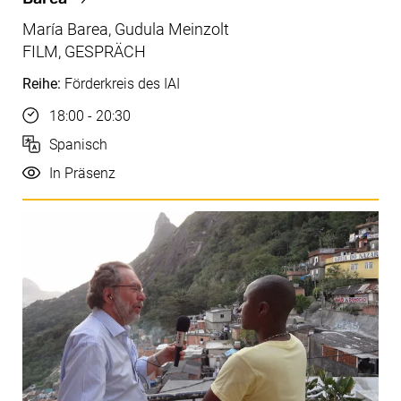
María Barea, Gudula Meinzolt
FILM, GESPRÄCH
Reihe:
Förderkreis des IAI
Uhrzeit
18:00 - 20:30
Sprache
Spanisch
Durchführung
In Präsenz