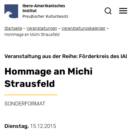
Direkt zum Inhalt
Me
Suchformul
Startseite
–
Veranstaltungen
–
Veranstaltungskalender
–
Hommage an Michi Strausfeld
Veranstaltung aus der Reihe: Förderkreis des IAI
Hommage an Michi
Strausfeld
SONDERFORMAT
Wichtige Details
Datum / Dauer:
Dienstag,
15.12.2015