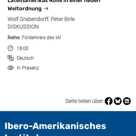
Lateinamerikas Rolle in einer neuen
Weltordnung
Wolf Grabendorff, Peter Birle
DISKUSSION
Reihe:
Förderkreis des IAI
Uhrzeit
18:00
Sprache
Deutsch
Durchführung
In Präsenz
Seite über Fa
Seite über
Seite 
Seite teilen über:
Ibero-Amerikanisches