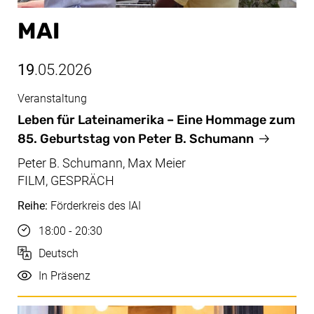
MAI
19
.05.2026
Veranstaltung
Mai, 19.05.2026
Leben für Lateinamerika – Eine Hommage zum
85. Geburtstag von Peter B. Schumann
Peter B. Schumann, Max Meier
FILM, GESPRÄCH
Reihe:
Förderkreis des IAI
Uhrzeit
18:00 - 20:30
Sprache
Deutsch
Durchführung
In Präsenz