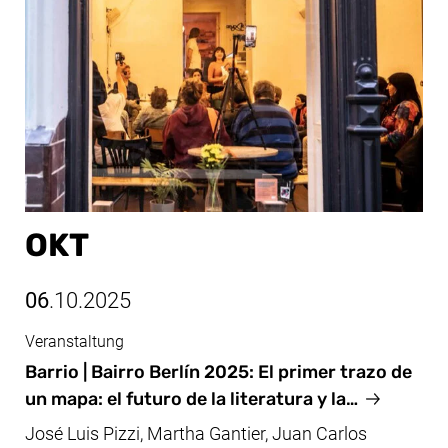
OKT
06
.10.2025
Veranstaltung
Okt, 06.10.2025
Barrio | Bairro Berlín 2025: El primer trazo de
un mapa: el futuro de la literatura y la…
José Luis Pizzi, Martha Gantier, Juan Carlos