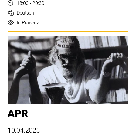
Uhrzeit
18:00 - 20:30
Sprache
Deutsch
Durchführung
In Präsenz
APR
10
.04.2025