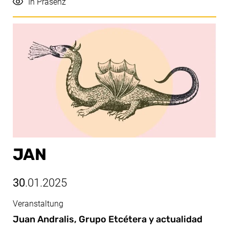
Durchführung
In Präsenz
JAN
30
.01.2025
Veranstaltung
Jan, 30.01.2025
Juan Andralis, Grupo Etcétera y actualidad