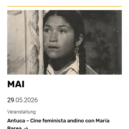
MAI
29
.05.2026
Veranstaltung
Mai, 29.05.2026
Antuca – Cine feminista andino con María
Barea