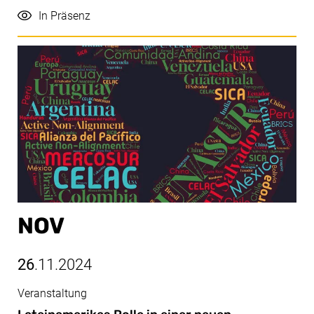
Durchführung
In Präsenz
NOV
26
.11.2024
Veranstaltung
Nov, 26.11.2024