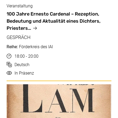
Veranstaltung
Apr, 10.04.2025
100 Jahre Ernesto Cardenal – Rezeption,
Bedeutung und Aktualität eines Dichters,
Priesters…
GESPRÄCH
Reihe:
Förderkreis des IAI
Uhrzeit
18:00 - 20:00
Sprache
Deutsch
Durchführung
In Präsenz