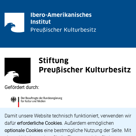
Stiftung Preußischer Kulturbesitz
(externer Link, öffnet neues Fenster)
Gefördert durch:
Die Beauftragte der Bundesregierung für Kultur und M
(externer Link, öffnet neues Fenster)
Cookie-Hinweis
Damit unsere Website technisch funktioniert, verwenden wir
dafür
erforderliche Cookies
. Außerdem ermöglichen
optionale Cookies
eine bestmögliche Nutzung der Seite. Mit
Karriere