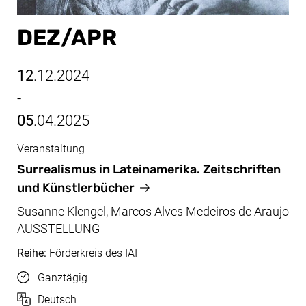
DEZ/​APR
12
.12.2024
-
05
.04.2025
Veranstaltung
Dez/Apr, 12.12.2024 - 05.04.2025
Surrealismus in Lateinamerika. Zeitschriften
und Künstlerbücher
Susanne Klengel, Marcos Alves Medeiros de Araujo
AUSSTELLUNG
Reihe:
Förderkreis des IAI
Uhrzeit
Ganztägig
Sprache
Deutsch