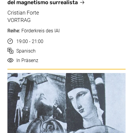
del magnetismo surrealista
Cristian Forte
VORTRAG
Reihe:
Förderkreis des IAI
Uhrzeit
19:00 - 21:00
Sprache
Spanisch
Durchführung
In Präsenz