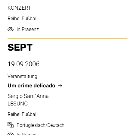
KONZERT
Reihe:
Fußball
Durchführung
In Präsenz
SEPT
19
.09.2006
Veranstaltung
Sept, 19.09.2006
Um crime delicado
Sergio Sant´Anna
LESUNG
Reihe:
Fußball
Sprache
Portugiesisch/Deutsch
Durchführung
In Präsenz