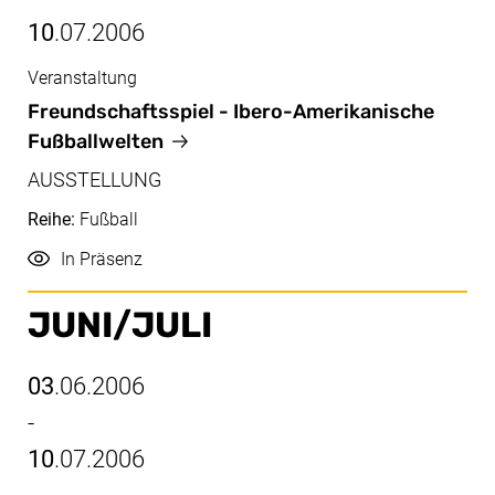
10
.07.2006
Veranstaltung
Juni/Juli, 03.06.2006 - 10.07.2006
Freundschaftsspiel - Ibero-Amerikanische
Fußballwelten
AUSSTELLUNG
Reihe:
Fußball
Durchführung
In Präsenz
JUNI/​JULI
03
.06.2006
-
10
.07.2006