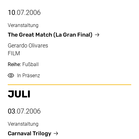
10
.07.2006
Veranstaltung
Juli, 10.07.2006
The Great Match (La Gran Final)
Gerardo Olivares
FILM
Reihe:
Fußball
Durchführung
In Präsenz
JULI
03
.07.2006
Veranstaltung
Juli, 03.07.2006
Carnaval Trilogy