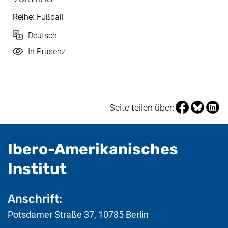
Reihe:
Fußball
Sprache
Deutsch
Durchführung
In Präsenz
Seite über Fa
Seite über
Seite 
Seite teilen über:
Ibero-Amerikanisches
- nützliche Informat
Institut
Anschrift:
Potsdamer Straße 37
,
10785
Berlin