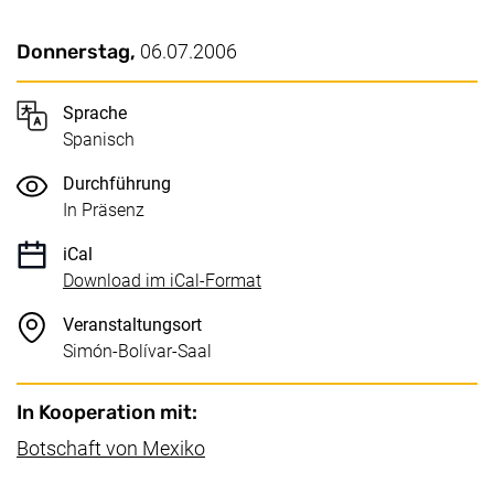
Wichtige Details
Datum / Dauer:
Donnerstag,
06.07.2006
Sprache
Spanisch
Durchführung
In Präsenz
iCal
, 1 KB (öffnet neues Fenster)
Download im iCal-Format
Veranstaltungsort
Simón-Bolívar-Saal
In Kooperation mit:
(externer Link, öffnet neues Fenst
Botschaft von Mexiko