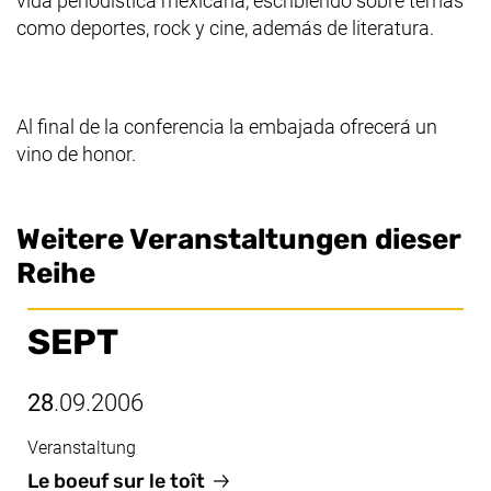
vida periodística mexicana, escribiendo sobre temas
como deportes, rock y cine, además de literatura.
Al final de la conferencia la embajada ofrecerá un
vino de honor.
Weitere Veranstaltungen dieser
Reihe
SEPT
28
.09.2006
Veranstaltung
Sept, 28.09.2006
Le boeuf sur le toît