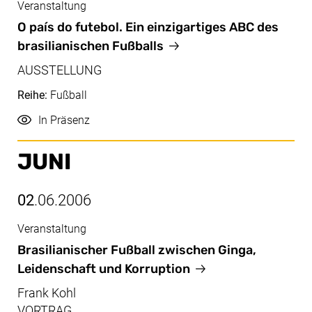
Veranstaltung
Juni/Juli, 03.06.2006 - 10.07.2006
O país do futebol. Ein einzigartiges ABC des
brasilianischen Fußballs
AUSSTELLUNG
Reihe:
Fußball
Durchführung
In Präsenz
JUNI
02
.06.2006
Veranstaltung
Juni, 02.06.2006
Brasilianischer Fußball zwischen Ginga,
Leidenschaft und Korruption
Frank Kohl
VORTRAG