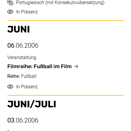
Sprache
Portugiesisch (mit Konsekutivübersetzung)
Durchführung
In Präsenz
JUNI
06
.06.2006
Veranstaltung
Juni, 06.06.2006
Filmreihe: Fußball im Film
Reihe:
Fußball
Durchführung
In Präsenz
JUNI/​JULI
03
.06.2006
-