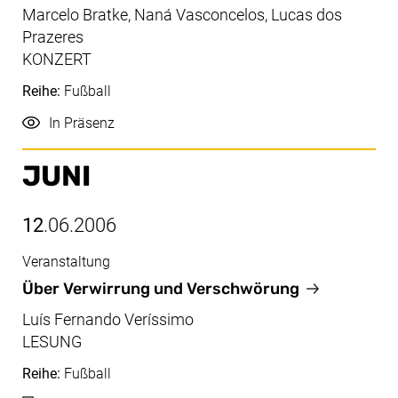
Marcelo Bratke, Naná Vasconcelos, Lucas dos
Prazeres
KONZERT
Reihe:
Fußball
Durchführung
In Präsenz
JUNI
12
.06.2006
Veranstaltung
Juni, 12.06.2006
Über Verwirrung und Verschwörung
Luís Fernando Veríssimo
LESUNG
Reihe:
Fußball