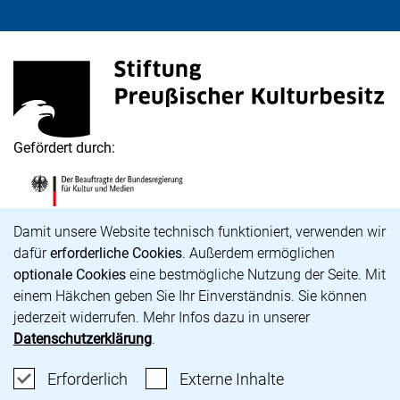
Stiftung Preußischer Kulturbesitz
(externer Link, öffnet neues Fenster)
Gefördert durch:
Die Beauftragte der Bundesregierung für Kultur und M
(externer Link, öffnet neues Fenster)
Cookie-Hinweis
Damit unsere Website technisch funktioniert, verwenden wir
dafür
erforderliche Cookies
. Außerdem ermöglichen
optionale Cookies
eine bestmögliche Nutzung der Seite. Mit
Karriere
einem Häkchen geben Sie Ihr Einverständnis. Sie können
Barrierefreiheit
jederzeit widerrufen. Mehr Infos dazu in unserer
Impressum
Datenschutzerklärung
.
Datenschutz
Cookie-Einstellungen
Erforderliche Cookies akzeptieren
: Externe Inhalte
Erforderlich
Externe Inhalte
unsere Bluesky-Seite (externer Link, öffnet neues Fens
unsere Instagram-Seite (externer Link, öffnet neue
unsere Facebook-Seite (externer Link, öffnet n
unsere YouTube-Seite (externer Link, öffne