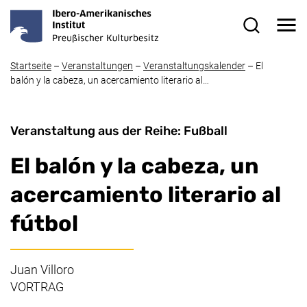
Direkt zum Inhalt
Me
Suchformul
Startseite
–
Veranstaltungen
–
Veranstaltungskalender
–
El
balón y la cabeza, un acercamiento literario al…
Veranstaltung aus der Reihe: Fußball
El balón y la cabeza, un
acercamiento literario al
fútbol
Juan Villoro
VORTRAG