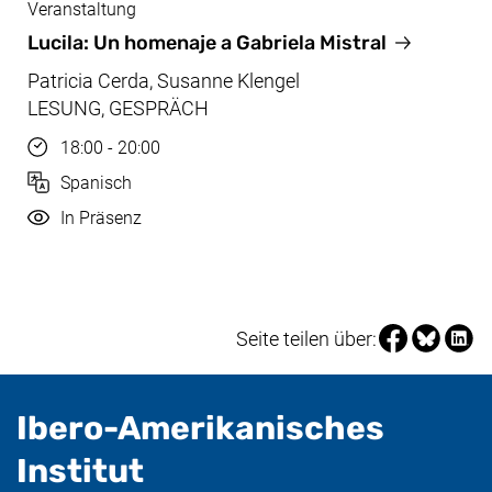
Veranstaltung
Nov, 19.11.2025
Lucila: Un homenaje a Gabriela Mistral
Patricia Cerda, Susanne Klengel
LESUNG, GESPRÄCH
Uhrzeit
18:00 - 20:00
Sprache
Spanisch
Durchführung
In Präsenz
Seite über Fa
Seite über
Seite 
Seite teilen über:
Ibero-Amerikanisches
- nützliche Informat
Institut