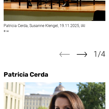
Patricia
Cerda
, Susanne Klengel, 19.11.2025, IAI
© IAI
1/4
Ze
Nächstes Bild
Vorheriges Bild
Patricia
Cerda