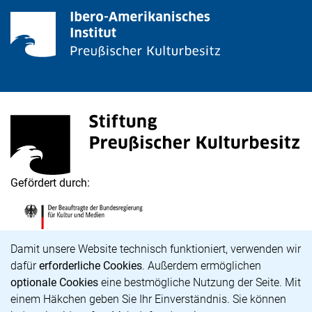
Stiftung Preußischer Kulturbesitz
(externer Link, öffnet neues Fenster)
Gefördert durch:
Die Beauftragte der Bundesregierung für Kultur und M
(externer Link, öffnet neues Fenster)
Cookie-Hinweis
Damit unsere Website technisch funktioniert, verwenden wir
dafür
erforderliche Cookies
. Außerdem ermöglichen
optionale Cookies
eine bestmögliche Nutzung der Seite. Mit
Karriere
einem Häkchen geben Sie Ihr Einverständnis. Sie können
Barrierefreiheit