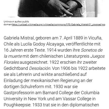
Unknown author, public
(ex
domain
https://upload.wikimedia.org/wikipedia/commons/f/f3/Gabriela_Mistral-01_cropped.jpg
Gabriela Mistral, geboren am 7. April 1889 in
Vicuña
,
Chile als
Lucila Godoy Alcayaga
, veröffentlichte mit
16 Jahren erste Texte. 1914 wurden ihre
Sonetos de
la muerte
mit dem chilenischen Literaturpreis
Juegos
Florales
ausgezeichnet. 1922 erschien ihr zweiter
Gedichtband
Desolación
. Von 1906 bis 1922 arbeitete
sie als Lehrerin und wirkte anschließend auf
Einladung der mexikanischen Regierung an der
dortigen Schulreform mit. 1930 war sie
Gastprofessorin am
Barnard College
der
Columbia
University
in
New York
und am
Vassar College
in
Poughkeepsie
. 1933 trat sie in den diplomatischen