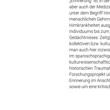
„Erinnerung“ ist in 
aber auch der Medizin
unter dem Begriff H
menschlichen Gehirns
Hirnkrankheiten ausg
Individuums bis zum 
Gedächtnisses. Zeitg
kollektiven bzw. kult
man auch hier inzwis
Im spanischsprachige
kulturwissenschaftlic
historischen Traumat
Forschungsprojekt um 
Erinnerung im Anschl
sowie um eine kritis