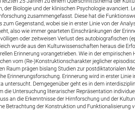
den letzten 25 Jahren zu einem Querschnittsthema der Kult
, der Biologie und der klinischen Psychologie avanciert. 
irnforschung zusammengefasst. Diese hat die Funktionsw
 zum Gegenstand, wobei sie in erster Linie von der Analy
eht, also wie immer gearteten Einschränkungen der Erinn
völligen oder zeitweisen Verlust des autobiografischen (
leich wurde aus den Kulturwissenschaften heraus die Erf
urellen Erinnerung vorangetrieben. Wie in der empirischen
chen vom (Re-)Konstruktionscharakter jeglicher episodisc
n Raum prägen bislang Studien zur postdiktatorialen Me
he Erinnerungsforschung. Erinnerung wird in erster Linie 
a untersucht. Demgegenüber geht es in dem interdiszipli
die Untersuchung literarischer Repräsentation individuell
uss an die Erkenntnisse der Hirnforschung und der Kultu
che Betrachtung der Konstruktion und Funktionalisierung 