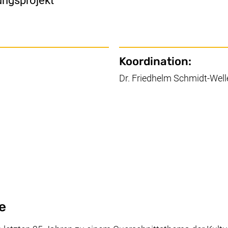
ungsprojekt
Koordination:
Dr. Friedhelm Schmidt-Well
e
bung