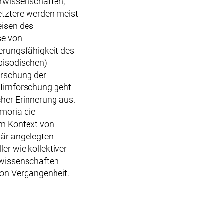
urwissenschaften,
Letztere werden meist
eisen des
se von
erungsfähigkeit des
episodischen)
orschung der
 Hirnforschung geht
her Erinnerung aus.
moria die
im Kontext von
när angelegten
er wie kollektiver
rwissenschaften
von Vergangenheit.