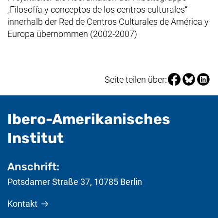
„
Filosofía y conceptos de los centros culturales
“
innerhalb der
Red de Centros Culturales de América y
Europa
übernommen (2002-2007)
Seite über Fa
Seite über
Seite 
Seite teilen über:
Ibero-Amerikanisches
- nützliche Informat
Institut
Anschrift:
Potsdamer Straße 37
,
10785
Berlin
Kontakt