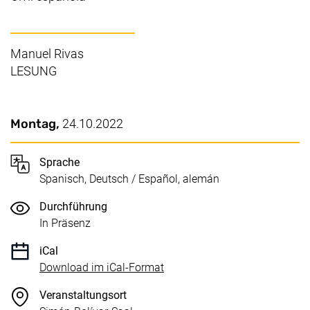
Manuel Rivas
LESUNG
Wichtige Details
Datum / Dauer:
Montag,
24.10.2022
Sprache
Spanisch, Deutsch / Español, alemán
Durchführung
In Präsenz
iCal
, 1 KB (öffnet neues Fenster)
Download im iCal-Format
Veranstaltungsort