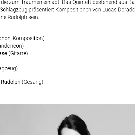
 die zum Träumen einlädt. Das Quintett bestehend aus Ba
 Schlagzeug präsentiert Kompositionen von
Lucas Dorad
ine
Rudolph
sein.
phon, Komposition)
andoneón)
ese
(Gitarre)
)
agzeug)
 Rudolph
(Gesang)