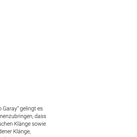
o Garay
“ gelingt es
menzubringen, dass
ischen Klänge sowie
dener Klänge,