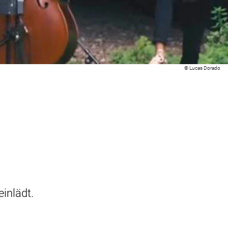
Rechtliche Informat
© Lucas Dorado
inlädt.