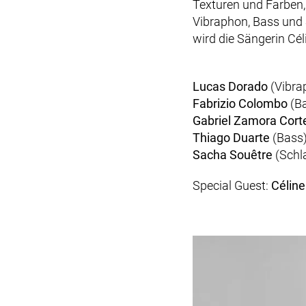
Texturen und Farben,
Vibraphon, Bass und
wird die Sängerin
Cél
Lucas Dorado
(Vibra
Fabrizio Colombo
(B
Gabriel Zamora Cort
Thiago Duarte
(Bass
Sacha Souêtre
(Schl
Special Guest
:
Céline