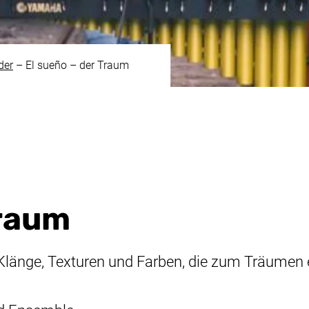
der
–
El sueño
– der Traum
Traum
länge, Texturen und Farben, die zum Träumen e