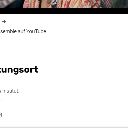
(externer Link, öffnet neues Fenster)
semble auf
YouTube
tungsort
Institut,
,
(externer Link, öffnet neues Fenster)
)