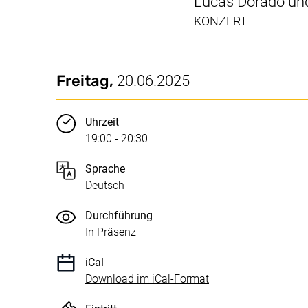
Lucas Dorado un
KONZERT
Datum / Dauer:
Wichtige Details
Freitag,
20.06.2025
Uhrzeit
19:00 - 20:30
Sprache
Deutsch
Durchführung
In Präsenz
iCal
, 1 KB (öffnet neues 
Download im iCal-Format