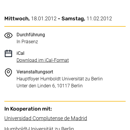
Wichtige Details
Datum / Dauer:
Mittwoch,
18.01.2012
- Samstag,
11.02.2012
Durchführung
In Präsenz
iCal
, 1 KB (öffnet neues Fenster)
Download im iCal-Format
Veranstaltungsort
Hauptfoyer Humboldt Universität zu Berlin
Unter den Linden 6, 10117 Berlin
In Kooperation mit:
(externer Link, öff
Universidad Complutense de Madrid
(externer Link, öffnet ne
Humboldt-Universität zu Berlin