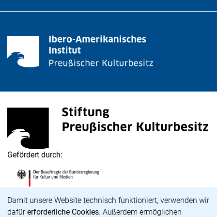
Stiftung Preußischer Kulturbesitz
(externer Link, öffnet neues Fenster)
Gefördert durch:
Die Beauftragte der Bundesregierung für Kultur und M
(externer Link, öffnet neues Fenster)
Cookie-Hinweis
Damit unsere Website technisch funktioniert, verwenden wir
dafür
erforderliche Cookies
. Außerdem ermöglichen