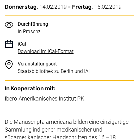
Wichtige Details
Datum / Dauer:
Donnerstag,
14.02.2019
- Freitag,
15.02.2019
Durchführung
In Präsenz
iCal
, 1 KB (öffnet neues Fenster)
Download im iCal-Format
Veranstaltungsort
Staatsbibliothek zu Berlin und IAI
In Kooperation mit:
(externer Link, öffnet 
Ibero-Amerikanisches Institut PK
Die Manuscripta americana bilden eine einzigartige
Sammlung indigener mexikanischer und
südamerikanischer Handschriften des 16.–18.