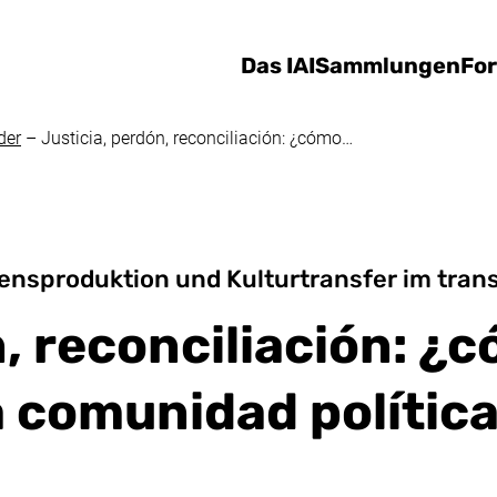
Direkt zum Inhalt
Das IAI
Sammlungen
Fo
der
–
Justicia, perdón, reconciliación: ¿cómo…
ensproduktion und Kulturtransfer im tran
n, reconciliación: ¿
 comunidad política 