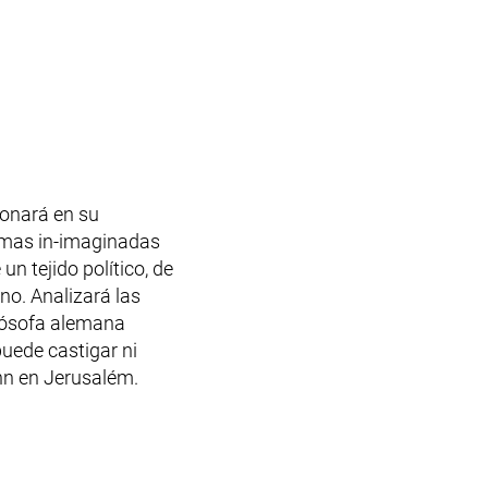
ionará en su
rmas in-imaginadas
un tejido político, de
no. Analizará las
ilósofa alemana
puede castigar ni
ann en Jerusalém.