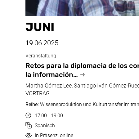
JUNI
19
.06.2025
Veranstaltung
Juni, 19.06.2025
Retos para la diplomacia de los co
la información…
Martha Gómez Lee, Santiago Iván Gómez-Rued
VORTRAG
Reihe:
Wissensproduktion und Kulturtransfer im tra
Uhrzeit
17:00 - 19:00
Sprache
Spanisch
Durchführung
In Präsenz, online