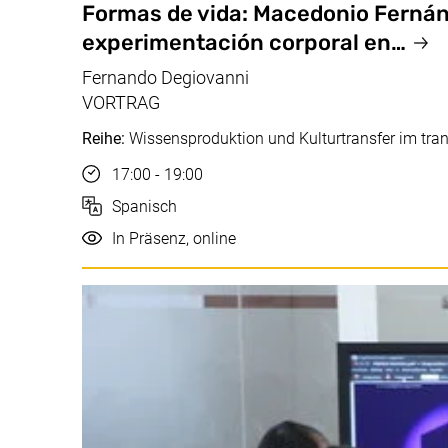
Juli, 08.07.2025
Formas de vida: Macedonio Fernánd
experimentación corporal en…
Fernando Degiovanni
VORTRAG
Reihe:
Wissensproduktion und Kulturtransfer im tra
Uhrzeit
17:00 - 19:00
Sprache
Spanisch
Durchführung
In Präsenz, online