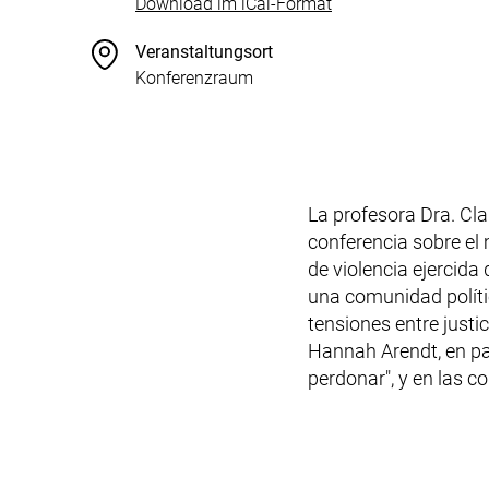
, 1 KB (öffnet neues 
Download im iCal-Format
Veranstaltungsort
Konferenzraum
La profesora Dra. Cl
conferencia sobre el
de violencia ejercida 
una comunidad polític
tensiones entre justi
Hannah Arendt, en par
perdonar", y en las c