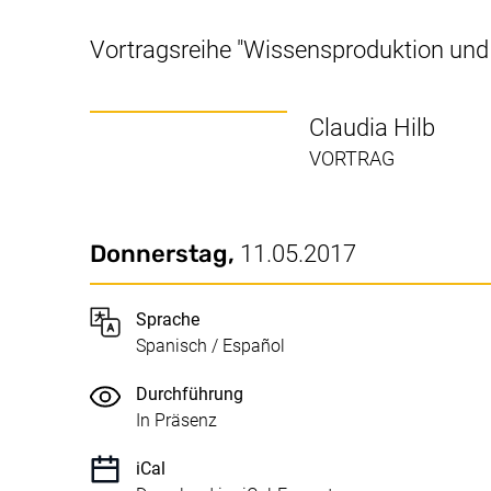
Vortragsreihe "Wissensproduktion und 
Claudia Hilb
VORTRAG
Datum / Dauer:
Wichtige Details
Donnerstag,
11.05.2017
Sprache
Spanisch / Español
Durchführung
In Präsenz
iCal