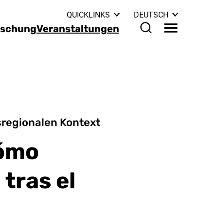
: WEITERE S
QUICKLINKS
DEUTSCH
rschung
Veranstaltungen
Menü
Suchformular
sregionalen Kontext
cómo
tras el