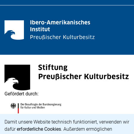
Stiftung Preußischer Kulturbesitz
(externer Link, öffnet neues Fenster)
Gefördert durch:
Die Beauftragte der Bundesregierung für Kultur und M
(externer Link, öffnet neues Fenster)
Cookie-Hinweis
Damit unsere Website technisch funktioniert, verwenden wir
dafür
erforderliche Cookies
. Außerdem ermöglichen