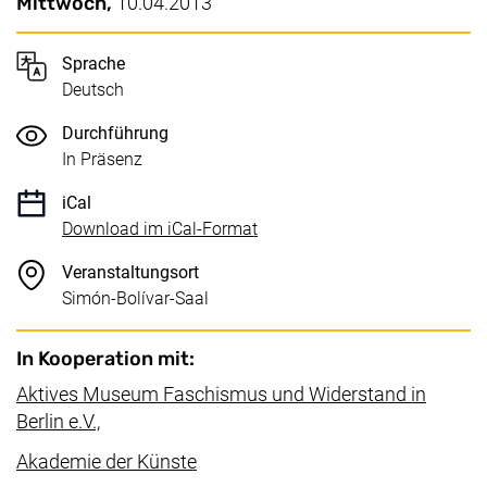
Wichtige Details
Datum / Dauer:
Mittwoch,
10.04.2013
Sprache
Deutsch
Durchführung
In Präsenz
iCal
, 1 KB (öffnet neues Fenster)
Download im iCal-Format
Veranstaltungsort
Simón-Bolívar-Saal
In Kooperation mit:
Aktives Museum Faschismus und Widerstand in
(externer Link, öffnet neues Fenster)
Berlin e.V.,
(externer Link, öffnet neues Fenste
Akademie der Künste