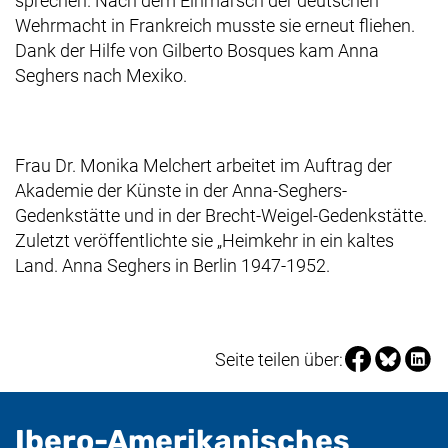
sprechen. Nach dem Einmarsch der deutschen
Wehrmacht in Frankreich musste sie erneut fliehen.
Dank der Hilfe von Gilberto Bosques kam Anna
Seghers nach Mexiko.
Frau Dr. Monika Melchert arbeitet im Auftrag der
Akademie der Künste in der Anna-Seghers-
Gedenkstätte und in der Brecht-Weigel-Gedenkstätte.
Zuletzt veröffentlichte sie „Heimkehr in ein kaltes
Land. Anna Seghers in Berlin 1947-1952.
Seite über Fa
Seite über
Seite 
Seite teilen über:
Ibero-Amerikanisches