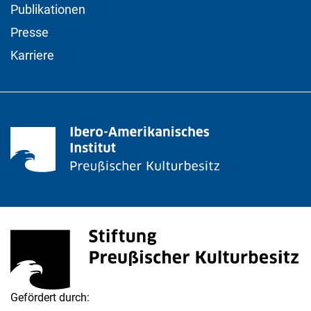
Publikationen
Presse
Karriere
Stiftung Preußischer Kulturbesitz
(externer Link, öffnet neues Fenster)
Gefördert durch: