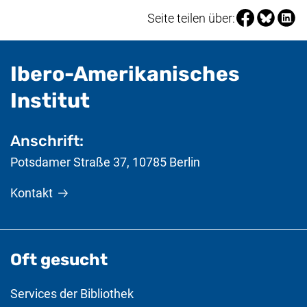
Seite über Fa
Seite über
Seite 
Seite teilen über:
Ibero-Amerikanisches
- nützliche Informat
Institut
Anschrift:
Potsdamer Straße 37
,
10785
Berlin
Kontakt
Oft gesucht
Services der Bibliothek