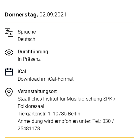
Wichtige Details
Datum / Dauer:
Donnerstag,
02.09.2021
Sprache
Deutsch
Durchführung
In Präsenz
iCal
, 1 KB (öffnet neues Fenster)
Download im iCal-Format
Veranstaltungsort
Staatliches Institut für Musikforschung SPK /
Folkloresaal
Tiergartenstr. 1, 10785 Berlin
Anmeldung wird empfohlen unter: Tel.: 030 /
25481178