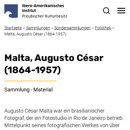
Direkt zum Inhalt
Me
Suchformul
Startseite
–
Sammlungen
–
Sondersammlungen
–
Fotothek
–
Malta, Augusto César (1864-1957)
Malta, Augusto César
(1864-1957)
Sammlung - Material
Augusto César Malta war ein brasilianischer
Fotograf, der ein Fotostudio in Rio de Janeiro betrieb.
Mittelpunkt seines fotografischen Werkes von über