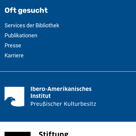
Oft gesucht
Services der Bibliothek
Publikationen
Presse
Karriere
Stiftung Preußischer Kulturbesitz
(externer Link, öffnet neues Fenster)