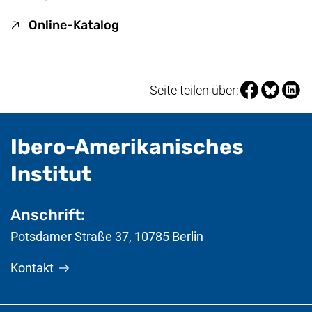
(externer Link, öffnet neues Fen
Online-Katalog
Seite über Fa
Seite über
Seite 
Seite teilen über:
Ibero-Amerikanisches
- nützliche Informat
Institut
Anschrift:
Potsdamer Straße 37
,
10785
Berlin
Kontakt