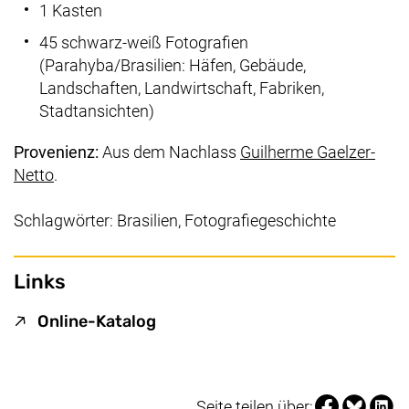
1 Kasten
45 schwarz-weiß Fotografien
(Parahyba/Brasilien: Häfen, Gebäude,
Landschaften, Landwirtschaft, Fabriken,
Stadtansichten)
Provenienz:
Aus dem Nachlass
Guilherme Gaelzer-
(externer Link, öffnet neues Fenster)
Netto
.
Schlagwörter: Brasilien, Fotografiegeschichte
Links
(externer Link, öffnet neues Fen
Online-Katalog
Seite über Fa
Seite über
Seite 
Seite teilen über: