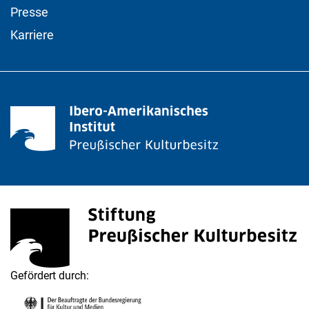
Presse
Karriere
Stiftung Preußischer Kulturbesitz
(externer Link, öffnet neues Fenster)
Gefördert durch:
Die Beauftragte der Bundesregierung für Kultur und M
(externer Link, öffnet neues Fenster)