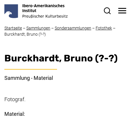
Direkt zum Inhalt
Me
Suchformul
Startseite
–
Sammlungen
–
Sondersammlungen
–
Fotothek
–
Burckhardt, Bruno (?-?)
Burckhardt, Bruno (?-?)
Sammlung - Material
Fotograf.
Material: