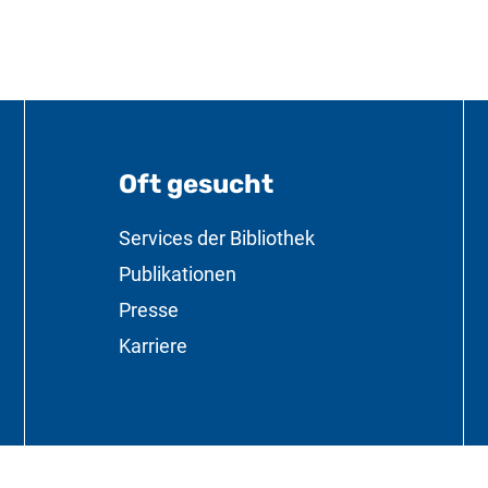
Oft gesucht
formationen
Services der Bibliothek
Publikationen
Presse
Karriere
Die Beauftragt
(externer Link,