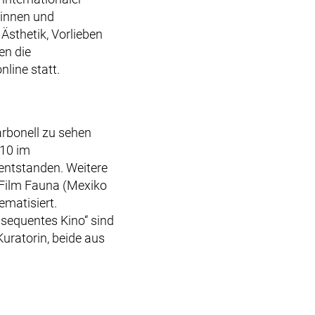
r*innen und
Ästhetik, Vorlieben
en die
line statt.
rbonell zu sehen
010 im
ntstanden. Weitere
 Film Fauna (Mexiko
ematisiert.
sequentes Kino“ sind
Kuratorin, beide aus