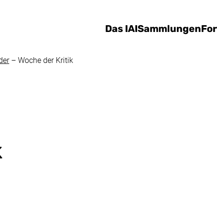
Direkt zum Inhalt
Das IAI
Sammlungen
Fo
der
–
Woche der Kritik
k