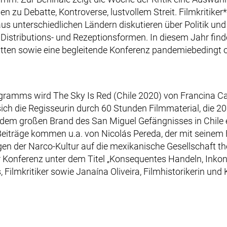
en zu Debatte, Kontroverse, lustvollem Streit. Filmkritike
s unterschiedlichen Ländern diskutieren über Politik und 
Distributions- und Rezeptionsformen. In diesem Jahr find
tten sowie eine begleitende Konferenz pandemiebedingt on
ramms wird The Sky Is Red (Chile 2020) von Francina Ca
 sich die Regisseurin durch 60 Stunden Filmmaterial, die 2
m großen Brand des San Miguel Gefängnisses in Chile e
eiträge kommen u.a. von Nicolás Pereda, der mit seinem
en der Narco-Kultur auf die mexikanische Gesellschaft th
 Konferenz unter dem Titel „Konsequentes Handeln, Inkon
, Filmkritiker sowie Janaína Oliveira, Filmhistorikerin und 