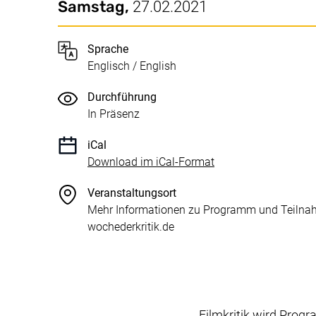
Datum / Dauer:
Wichtige Details
Samstag,
27.02.2021
Sprache
Englisch / English
Durchführung
In Präsenz
iCal
, 1 KB (öffnet neues 
Download im iCal-Format
Veranstaltungsort
Mehr Informationen zu Programm und Teilna
wochederkritik.de
Filmkritik wird Progr