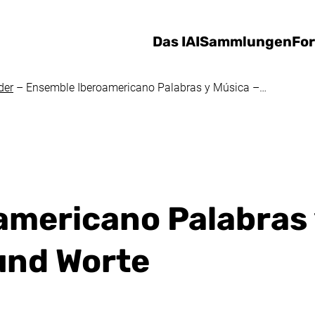
Direkt zum Inhalt
Das IAI
Sammlungen
Fo
der
–
Ensemble Iberoamericano Palabras y Música –…
americano Palabras 
und Worte