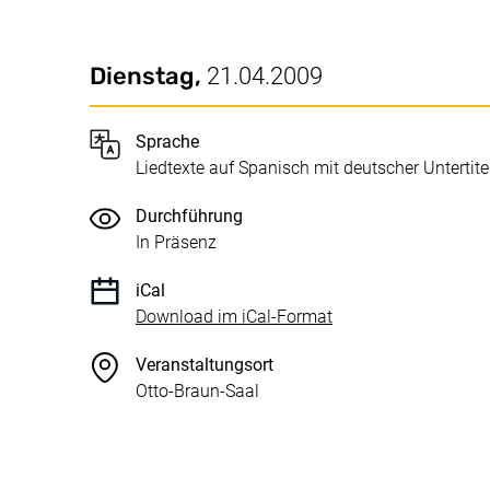
Datum / Dauer:
Wichtige Details
Dienstag,
21.04.2009
Sprache
Liedtexte auf Spanisch mit deutscher Untertite
Durchführung
In Präsenz
iCal
, 1 KB (öffnet neues 
Download im iCal-Format
Veranstaltungsort
Otto-Braun-Saal