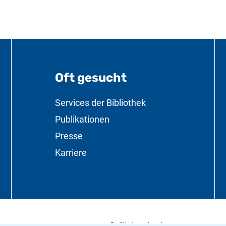
Oft gesucht
formationen
Services der Bibliothek
Publikationen
Presse
Karriere
Die Beauftragt
(externer Link,
Gefördert durch: