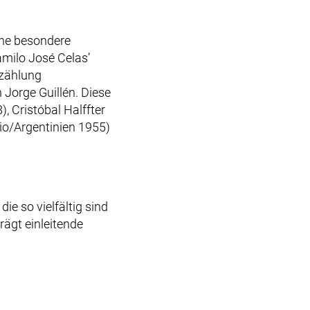
ine besondere
amilo José Celas’
rzählung
 Jorge Guillén. Diese
, Cristóbal Halffter
io/Argentinien 1955)
e so vielfältig sind
rägt einleitende