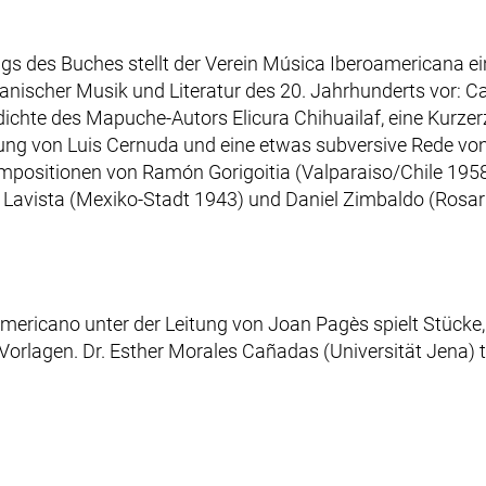
ags des Buches stellt der Verein Música Iberoamericana e
nischer Musik und Literatur des 20. Jahrhunderts vor: C
edichte des Mapuche-Autors Elicura Chihuailaf, eine Kurze
gung von Luis Cernuda und eine etwas subversive Rede von
mpositionen von Ramón Gorigoitia (Valparaiso/Chile 1958)
 Lavista (Mexiko-Stadt 1943) und Daniel Zimbaldo (Rosar
ricano unter der Leitung von Joan Pagès spielt Stücke, di
n Vorlagen. Dr. Esther Morales Cañadas (Universität Jena) t