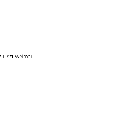
erner Link, öffnet neues Fenster)
(externer Link, öffnet neues Fenster)
z Liszt Weimar