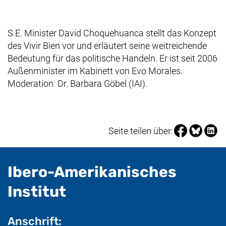
S.E. Minister David Choquehuanca stellt das Konzept
des Vivir Bien vor und erläutert seine weitreichende
Bedeutung für das politische Handeln. Er ist seit 2006
Außenminister im Kabinett von Evo Morales.
Moderation: Dr. Barbara Göbel (IAI).
Seite über Fa
Seite über
Seite 
Seite teilen über:
Ibero-Amerikanisches
- nützliche Informat
Institut
Anschrift: