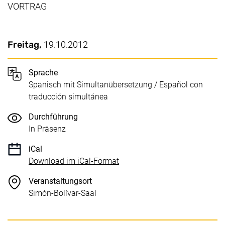
VORTRAG
Wichtige Details
Datum / Dauer:
Freitag,
19.10.2012
Sprache
Spanisch mit Simultanübersetzung / Español con
traducción simultánea
Durchführung
In Präsenz
iCal
, 1 KB (öffnet neues Fenster)
Download im iCal-Format
Veranstaltungsort
Simón-Bolívar-Saal