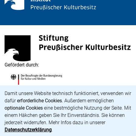
Stiftung Preußischer Kulturbesitz
(externer Link, öffnet neues Fenster)
Gefördert durch:
Die Beauftragte der Bundesregierung für Kultur und M
(externer Link, öffnet neues Fenster)
Cookie-Hinweis
Damit unsere Website technisch funktioniert, verwenden wir
dafür
erforderliche Cookies
. Außerdem ermöglichen
optionale Cookies
eine bestmögliche Nutzung der Seite. Mit
Karriere
einem Häkchen geben Sie Ihr Einverständnis. Sie können
Barrierefreiheit
jederzeit widerrufen. Mehr Infos dazu in unserer
Impressum
Datenschutzerklärung
.
Datenschutz