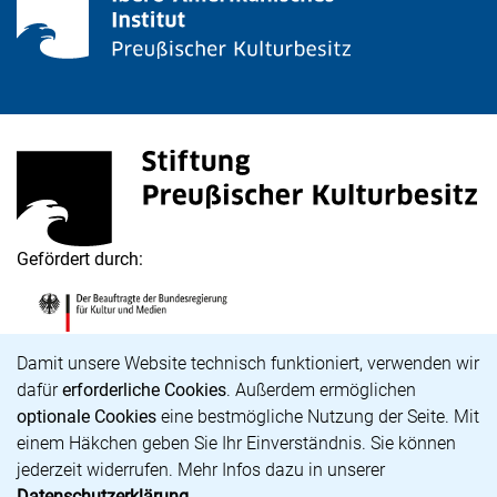
Stiftung Preußischer Kulturbesitz
(externer Link, öffnet neues Fenster)
Gefördert durch:
Die Beauftragte der Bundesregierung für Kultur und M
(externer Link, öffnet neues Fenster)
Cookie-Hinweis
Damit unsere Website technisch funktioniert, verwenden wir
dafür
erforderliche Cookies
. Außerdem ermöglichen
optionale Cookies
eine bestmögliche Nutzung der Seite. Mit
Karriere
einem Häkchen geben Sie Ihr Einverständnis. Sie können
Barrierefreiheit
jederzeit widerrufen. Mehr Infos dazu in unserer
Impressum
Datenschutzerklärung
.