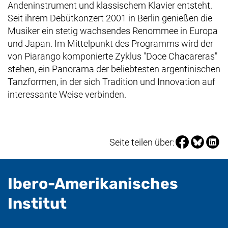
Andeninstrument und klassischem Klavier entsteht.
Seit ihrem Debütkonzert 2001 in Berlin genießen die
Musiker ein stetig wachsendes Renommee in Europa
und Japan. Im Mittelpunkt des Programms wird der
von Piarango komponierte Zyklus "Doce Chacareras"
stehen, ein Panorama der beliebtesten argentinischen
Tanzformen, in der sich Tradition und Innovation auf
interessante Weise verbinden.
Seite über Fa
Seite über
Seite 
Seite teilen über:
Ibero-Amerikanisches
- nützliche Informat
Institut