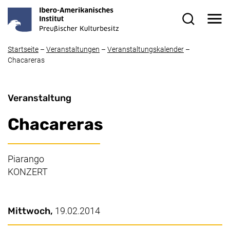
Direkt zum Inhalt
Me
Suchformul
Startseite
–
Veranstaltungen
–
Veranstaltungskalender
–
Chacareras
Veranstaltung
Chacareras
Piarango
KONZERT
Wichtige Details
Datum / Dauer:
Mittwoch,
19.02.2014