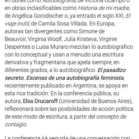
en obras como
Autobiografía
, de Victoria Ocampo o
en obras inclasificables como
Historia de mi madre
,
de Angélica Gorodischer o, ya entrado el siglo XXI,
El
viaje inútil
, de Camila Sosa Villada. En Europa,
autoras tan divergentes como Simone de
Beauvoir, Virginia Woolf, Julia Kristeva, Virginie
Despentes o Luisa Muraro mezclan lo autobiográfico
con lo conceptual y usan a menudo una escritura
derivativa y fragmentaria que apela siempre, en
diferentes grados, a lo autobiográfico.
El pasadizo
secreto. Escenas de una autobiografía feminista
,
recientemente publicado en Argentina, se apoya en
esta rica tradición. En la conferencia pública, su
autora,
Elsa Drucaroff
(Universidad de Buenos Aires),
reflexionará sobre las posibilidades de acción política
de este modo de escritura, a partir del concepto de
contagio.
La conferencia irá seguida de una conversación con