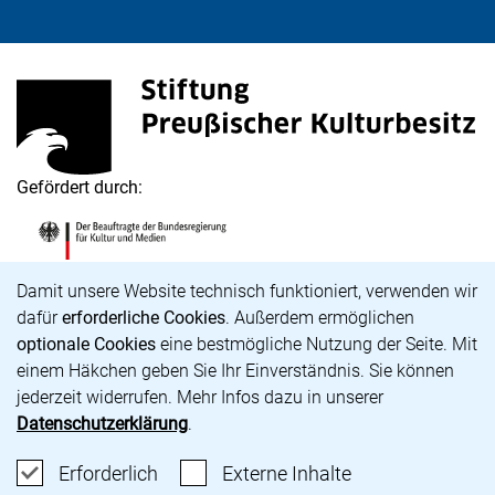
Stiftung Preußischer Kulturbesitz
(externer Link, öffnet neues Fenster)
Gefördert durch:
Die Beauftragte der Bundesregierung für Kultur und M
(externer Link, öffnet neues Fenster)
Cookie-Hinweis
Damit unsere Website technisch funktioniert, verwenden wir
dafür
erforderliche Cookies
. Außerdem ermöglichen
optionale Cookies
eine bestmögliche Nutzung der Seite. Mit
Karriere
einem Häkchen geben Sie Ihr Einverständnis. Sie können
Barrierefreiheit
jederzeit widerrufen. Mehr Infos dazu in unserer
Impressum
Datenschutzerklärung
.
Datenschutz
Cookie-Einstellungen
Erforderliche Cookies akzeptieren
: Externe Inhalte
Erforderlich
Externe Inhalte
unsere Bluesky-Seite (externer Link, öffnet neues Fens
unsere Instagram-Seite (externer Link, öffnet neue
unsere Facebook-Seite (externer Link, öffnet n
unsere YouTube-Seite (externer Link, öffne