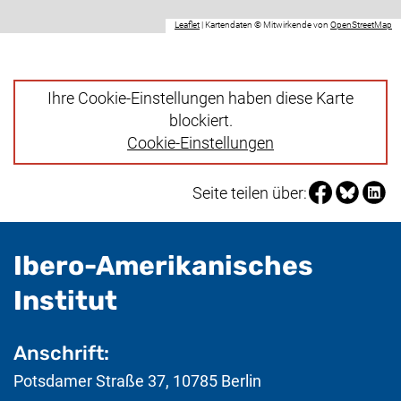
(externer Link, öffnet neues Fenster).
(e
Leaflet
|
Kartendaten © Mitwirkende von
OpenStreetMap
Ihre Cookie-Einstellungen haben diese Karte
blockiert.
Cookie-Einstellungen
Seite über Fa
Seite über
Seite 
Seite teilen über:
Ibero-Amerikanisches
- nützliche Informat
Institut
Anschrift:
Potsdamer Straße 37
,
10785
Berlin