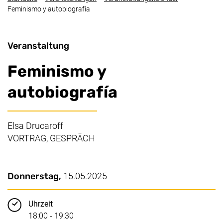
Feminismo y autobiografía
Veranstaltung
Feminismo y
autobiografía
Elsa Drucaroff
VORTRAG, GESPRÄCH
Wichtige Details
Datum / Dauer:
Donnerstag,
15.05.2025
Uhrzeit
18:00 - 19:30