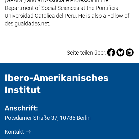
(GRADE) and an Associate Professor in the
Department of Social Sciences at the Pontificia
Universidad Católica del Perú. He is also a Fellow of
desigualdades.net.
Seite über Fa
Seite über
Seite 
Seite teilen über:
Ibero-Amerikanisches
- nützliche Informat
Institut
Anschrift:
Potsdamer Straße 37
,
10785
Berlin
Kontakt