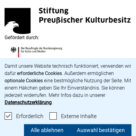
Stiftung Preußischer Kulturbesitz
(externer Link, öffnet neues Fenster)
Gefördert durch:
Die Beauftragte der Bundesregierung für Kultur und M
(externer Link, öffnet neues Fenster)
Cookie-Hinweis
Damit unsere Website technisch funktioniert, verwenden wir
dafür
erforderliche Cookies
. Außerdem ermöglichen
optionale Cookies
eine bestmögliche Nutzung der Seite. Mit
Karriere
einem Häkchen geben Sie Ihr Einverständnis. Sie können
Barrierefreiheit
jederzeit widerrufen. Mehr Infos dazu in unserer
Impressum
Datenschutzerklärung
.
Datenschutz
Cookie-Einstellungen
Erforderliche Cookies akzeptieren
: Externe Inhalte
Erforderlich
Externe Inhalte
unsere Bluesky-Seite (externer Link, öffnet neues Fens
unsere Instagram-Seite (externer Link, öffnet neue
unsere Facebook-Seite (externer Link, öffnet n
unsere YouTube-Seite (externer Link, öffne
Alle ablehnen
Auswahl bestätigen