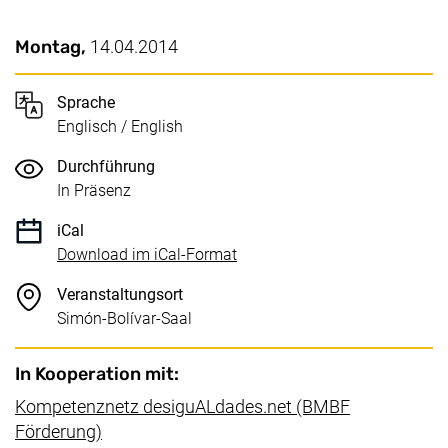
Wichtige Details
Datum / Dauer:
Montag,
14.04.2014
Sprache
Englisch / English
Durchführung
In Präsenz
iCal
, 1 KB (öffnet neues Fenster)
Download im iCal-Format
Veranstaltungsort
Simón-Bolívar-Saal
In Kooperation mit:
Kompetenznetz desiguALdades.net (BMBF
(externer Link, öffnet neues Fenster)
Förderung)