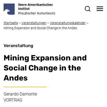
Direkt zum Inhalt
Me
Suchformul
Startseite
–
Veranstaltungen
–
Veranstaltungskalender
–
Mining Expansion and Social Change in the Andes
Veranstaltung
Mining Expansion and
Social Change in the
Andes
Gerardo Damonte
VORTRAG