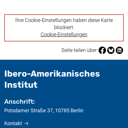
Ihre Cookie-Einstellungen haben diese Karte
blockiert.
Cookie-Einstellungen
Seite über Fa
Seite über
Seite 
Seite teilen über:
Ibero-Amerikanisches
- nützliche Informat
Institut
Anschrift:
Potsdamer Straße 37
,
10785
Berlin
Kontakt