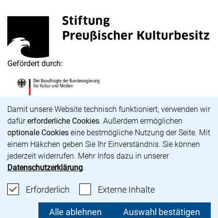
Stiftung Preußischer Kulturbesitz
(externer Link, öffnet neues Fenster)
Gefördert durch:
Die Beauftragte der Bundesregierung für Kultur und M
(externer Link, öffnet neues Fenster)
Cookie-Hinweis
Damit unsere Website technisch funktioniert, verwenden wir
dafür
erforderliche Cookies
. Außerdem ermöglichen
optionale Cookies
eine bestmögliche Nutzung der Seite. Mit
Karriere
einem Häkchen geben Sie Ihr Einverständnis. Sie können
Barrierefreiheit
jederzeit widerrufen. Mehr Infos dazu in unserer
Impressum
Datenschutzerklärung
.
Datenschutz
Cookie-Einstellungen
Erforderliche Cookies akzeptieren
: Externe Inhalte
Erforderlich
Externe Inhalte
unsere Bluesky-Seite (externer Link, öffnet neues Fens
unsere Instagram-Seite (externer Link, öffnet neue
unsere Facebook-Seite (externer Link, öffnet n
unsere YouTube-Seite (externer Link, öffne
Alle ablehnen
Auswahl bestätigen