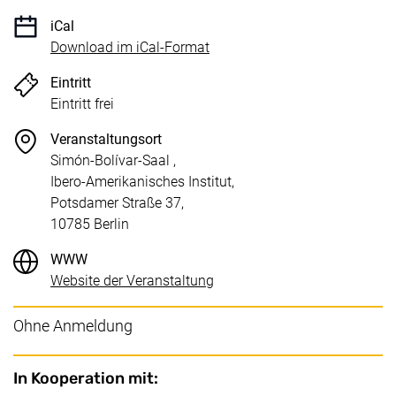
iCal
, 1 KB (öffnet neues Fenster)
Download im iCal-Format
Eintritt
Eintritt frei
Veranstaltungsort
Simón-Bolívar-Saal ,
Ibero-Amerikanisches Institut,
Potsdamer Straße 37,
10785 Berlin
WWW
(externer Link, öffnet neues F
Website der Veranstaltung
Ohne Anmeldung
In Kooperation mit: