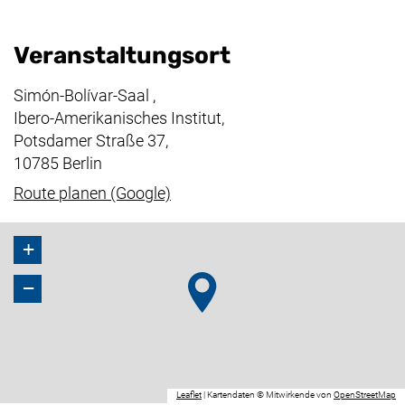
Veranstaltungsort
Simón-Bolívar-Saal ,
Ibero-Amerikanisches Institut,
Potsdamer Straße 37,
10785 Berlin
(externer Link, öffnet neues Fenst
Route planen (Google)
+
−
(externer Link, öffnet neues Fenster).
(e
Leaflet
|
Kartendaten © Mitwirkende von
OpenStreetMap