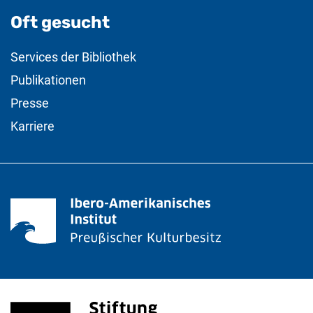
Oft gesucht
Services der Bibliothek
Publikationen
Presse
Karriere
Stiftung Preußischer Kulturbesitz
(externer Link, öffnet neues Fenster)