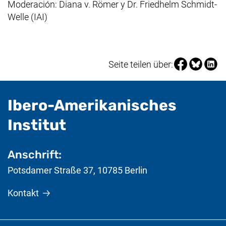
Moderación: Diana v. Römer y Dr. Friedhelm Schmidt-
Welle (IAI)
Seite über Fa
Seite über
Seite 
Seite teilen über:
Ibero-Amerikanisches
- nützliche Informat
Institut
Anschrift:
Potsdamer Straße 37
,
10785
Berlin
Kontakt