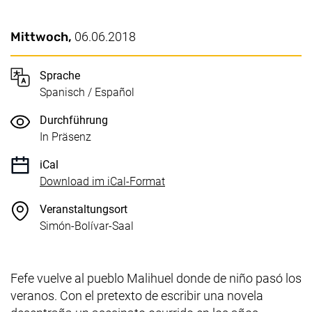
Wichtige Details
Datum / Dauer:
Mittwoch,
06.06.2018
Sprache
Spanisch / Español
Durchführung
In Präsenz
iCal
, 1 KB (öffnet neues Fenster)
Download im iCal-Format
Veranstaltungsort
Simón-Bolívar-Saal
Fefe vuelve al pueblo Malihuel donde de niño pasó los
veranos. Con el pretexto de escribir una novela