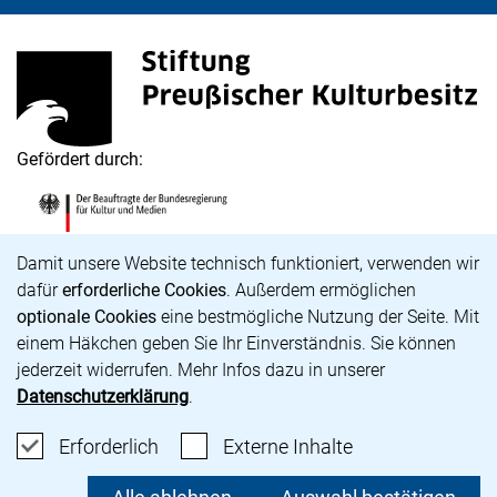
Stiftung Preußischer Kulturbesitz
(externer Link, öffnet neues Fenster)
Gefördert durch:
Die Beauftragte der Bundesregierung für Kultur und M
(externer Link, öffnet neues Fenster)
Cookie-Hinweis
Damit unsere Website technisch funktioniert, verwenden wir
dafür
erforderliche Cookies
. Außerdem ermöglichen
optionale Cookies
eine bestmögliche Nutzung der Seite. Mit
Karriere
einem Häkchen geben Sie Ihr Einverständnis. Sie können
Barrierefreiheit
jederzeit widerrufen. Mehr Infos dazu in unserer
Impressum
Datenschutzerklärung
.
Datenschutz
Cookie-Einstellungen
Erforderliche Cookies akzeptieren
: Externe Inhalte
Erforderlich
Externe Inhalte
unsere Bluesky-Seite (externer Link, öffnet neues Fens
unsere Instagram-Seite (externer Link, öffnet neue
unsere Facebook-Seite (externer Link, öffnet n
unsere YouTube-Seite (externer Link, öffne