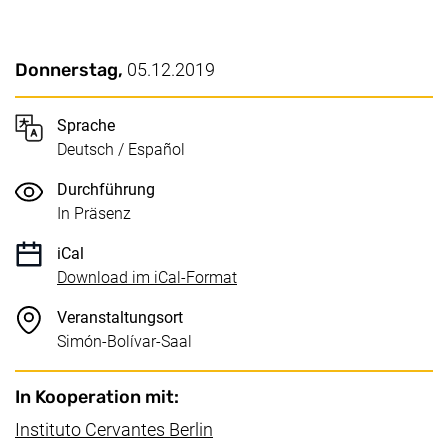
Wichtige Details
Datum / Dauer:
Donnerstag,
05.12.2019
Sprache
Deutsch / Español
Durchführung
In Präsenz
iCal
, 1 KB (öffnet neues Fenster)
Download im iCal-Format
Veranstaltungsort
Simón-Bolívar-Saal
In Kooperation mit:
(externer Link, öffnet neues Fe
Instituto Cervantes Berlin