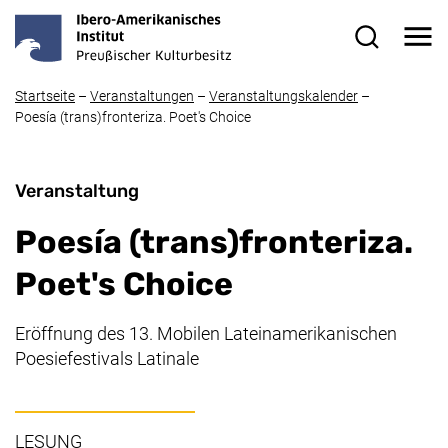
Direkt zum Inhalt
Me
Suchformul
Startseite
–
Veranstaltungen
–
Veranstaltungskalender
–
Poesía (trans)fronteriza. Poet's Choice
Veranstaltung
Poesía (trans)fronteriza.
Poet's Choice
Eröffnung des 13. Mobilen Lateinamerikanischen
Poesiefestivals Latinale
LESUNG