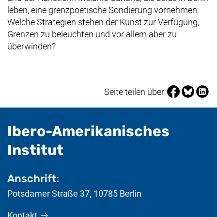
leben, eine grenzpoetische Sondierung vornehmen:
Welche Strategien stehen der Kunst zur Verfügung,
Grenzen zu beleuchten und vor allem aber zu
überwinden?
Seite über Fa
Seite über
Seite 
Seite teilen über:
Ibero-Amerikanisches
- nützliche Informat
Institut
Anschrift:
Potsdamer Straße 37
,
10785
Berlin
Kontakt