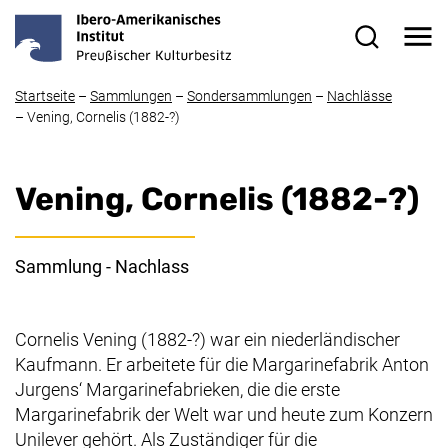
Direkt zum Inhalt
Me
Suchformul
Startseite
–
Sammlungen
–
Sondersammlungen
–
Nachlässe
–
Vening, Cornelis (1882-?)
Vening, Cornelis (1882-?)
Sammlung - Nachlass
Cornelis Vening (1882-?) war ein niederländischer
Kaufmann. Er arbeitete für die Margarinefabrik Anton
Jurgens‘ Margarinefabrieken, die die erste
Margarinefabrik der Welt war und heute zum Konzern
Unilever gehört. Als Zuständiger für die