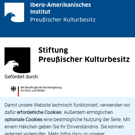
Stiftung Preußischer Kulturbesitz
(externer Link, öffnet neues Fenster)
Gefördert durch:
Die Beauftragte der Bundesregierung für Kultur und M
(externer Link, öffnet neues Fenster)
Cookie-Hinweis
Damit unsere Website technisch funktioniert, verwenden wir
dafür
erforderliche Cookies
. Außerdem ermöglichen
optionale Cookies
eine bestmögliche Nutzung der Seite. Mit
Karriere
einem Häkchen geben Sie Ihr Einverständnis. Sie können
Barrierefreiheit
jederzeit widerrufen. Mehr Infos dazu in unserer