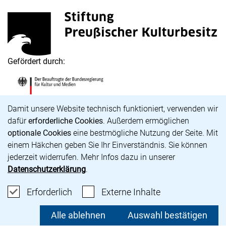
Stiftung Preußischer Kulturbesitz
(externer Link, öffnet neues Fenster)
Gefördert durch:
Die Beauftragte der Bundesregierung für Kultur und M
(externer Link, öffnet neues Fenster)
Cookie-Hinweis
Damit unsere Website technisch funktioniert, verwenden wir
dafür
erforderliche Cookies
. Außerdem ermöglichen
optionale Cookies
eine bestmögliche Nutzung der Seite. Mit
Karriere
einem Häkchen geben Sie Ihr Einverständnis. Sie können
Barrierefreiheit
jederzeit widerrufen. Mehr Infos dazu in unserer
Impressum
Datenschutzerklärung
.
Datenschutz
Cookie-Einstellungen
Erforderliche Cookies akzeptieren
: Externe Inhalte
Erforderlich
Externe Inhalte
unsere Bluesky-Seite (externer Link, öffnet neues Fens
unsere Instagram-Seite (externer Link, öffnet neue
unsere Facebook-Seite (externer Link, öffnet n
unsere YouTube-Seite (externer Link, öffne
Alle ablehnen
Auswahl bestätigen