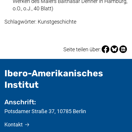
Werken des Malers Balthasar Denner in Hamburg,
o.O., o.J., 40 Blatt)
Schlagwörter: Kunstgeschichte
Seite über Fa
Seite über
Seite 
Seite teilen über:
Ibero-Amerikanisches
- nützliche Informat
Institut
Anschrift:
Potsdamer Straße 37
,
10785
Berlin
Kontakt