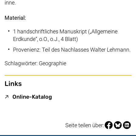
inne.
Material:
1 handschriftliches Manuskript („Allgemeine
Erdkunde“, o.O., o.J., 4 Blatt)
Provenienz: Teil des Nachlasses Walter Lehmann.
Schlagwörter: Geographie
Links
(externer Link, öffnet neues Fen
Online-Katalog
Seite über Fa
Seite über
Seite 
Seite teilen über: