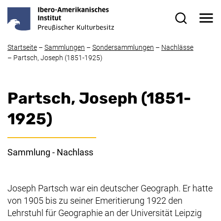
Direkt zum Inhalt
Me
Suchformul
Startseite
–
Sammlungen
–
Sondersammlungen
–
Nachlässe
–
Partsch, Joseph (1851-1925)
Partsch, Joseph (1851-
1925)
Sammlung - Nachlass
Joseph Partsch war ein deutscher Geograph. Er hatte
von 1905 bis zu seiner Emeritierung 1922 den
Lehrstuhl für Geographie an der Universität Leipzig