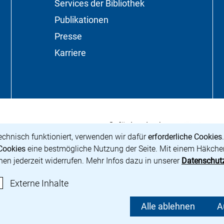
Services der Bibliothek
Publikationen
Presse
Karriere
Die Beauftragt
(externer Link,
Gefördert durch:
urbesitz
ues Fenster)
echnisch funktioniert, verwenden wir dafür
erforderliche Cookies
Cookies
eine bestmögliche Nutzung der Seite. Mit einem Häkchen
nen jederzeit widerrufen. Mehr Infos dazu in unserer
Datenschut
rderliche Cookies akzeptieren
: Externe Inhalte / Cookies akzeptieren
Externe Inhalte
z
Cookie-Einstellungen
Alle ablehnen
A