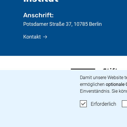
Anschrift:
Potsdamer Straße 37
,
10785
Berlin
Kontakt
Stiftung Preußischer Kult
(externer Link, öffnet ne
Cookie-Hinweis
Damit unsere Website t
ermöglichen
optionale 
Einverständnis. Sie kön
Erfo
Erforderlich
Karriere
Barrierefreiheit
Impressum
Datenschut