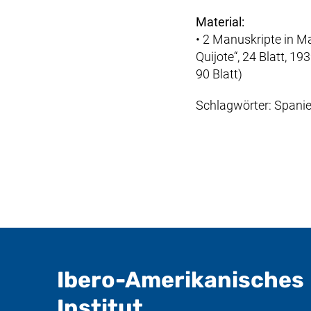
Material:
• 2 Manuskripte in M
Quijote“, 24 Blatt, 19
90 Blatt)
Schlagwörter: Spanie
Ibero-Amerikanisches
- nützliche In
Institut