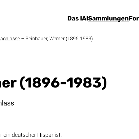
Direkt zum Inhalt
Das IAI
Sammlungen
Fo
achlässe
–
Beinhauer, Werner (1896-1983)
ner (1896-1983)
hlass
 ein deutscher Hispanist.