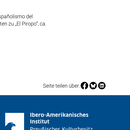
spañolismo del
ten zu „El Piropo“, ca.
Seite über Facebook te
Seite über Bluesky 
Seite über Link
Seite teilen über: