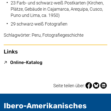
23 Farb- und schwarz-weiß Postkarten (Kirchen,
Plätze, Gebäude in Cajamarca, Arequipa, Cusco,
Puno und Lima, ca. 1950)
29 schwarz-weiß Fotografien
Schlagwörter: Peru, Fotografiegeschichte
Links
(externer Link, öffnet neues Fen
Online-Katalog
Seite über Fa
Seite über
Seite 
Seite teilen über:
Ibero-Amerikanisches