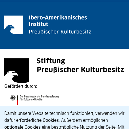
Stiftung Preußischer Kulturbesitz
(externer Link, öffnet neues Fenster)
Gefördert durch:
Die Beauftragte der Bundesregierung für Kultur und M
(externer Link, öffnet neues Fenster)
Cookie-Hinweis
Damit unsere Website technisch funktioniert, verwenden wir
dafür
erforderliche Cookies
. Außerdem ermöglichen
optionale Cookies
eine bestmögliche Nutzung der Seite. Mit
Karriere