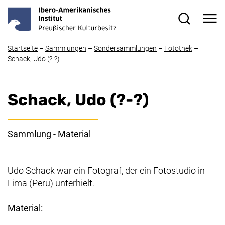
Direkt zum Inhalt
Me
Suchformul
Startseite
–
Sammlungen
–
Sondersammlungen
–
Fotothek
–
Schack, Udo (?-?)
Schack, Udo (?-?)
Sammlung - Material
Udo Schack war ein Fotograf, der ein Fotostudio in
Lima (Peru) unterhielt.
Material: