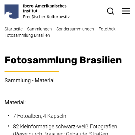
Direkt zum Inhalt
Me
Suchformul
Startseite
–
Sammlungen
–
Sondersammlungen
–
Fotothek
–
Fotosammlung Brasilien
Fotosammlung Brasilien
Sammlung - Material
Material:
7 Fotoalben, 4 Kapseln
82 kleinformatige schwarz-weiß Fotografien
(Reise durch Brasilien: Gebäude, Straßen,