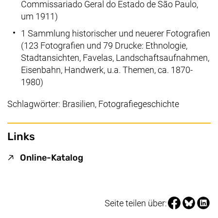
Commissariado Geral do Estado de São Paulo,
um 1911)
1 Sammlung historischer und neuerer Fotografien
(123 Fotografien und 79 Drucke: Ethnologie,
Stadtansichten, Favelas, Landschaftsaufnahmen,
Eisenbahn, Handwerk, u.a. Themen, ca. 1870-
1980)
Schlagwörter: Brasilien, Fotografiegeschichte
Links
(externer Link, öffnet neues Fen
Online-Katalog
Seite über Fa
Seite über
Seite 
Seite teilen über: