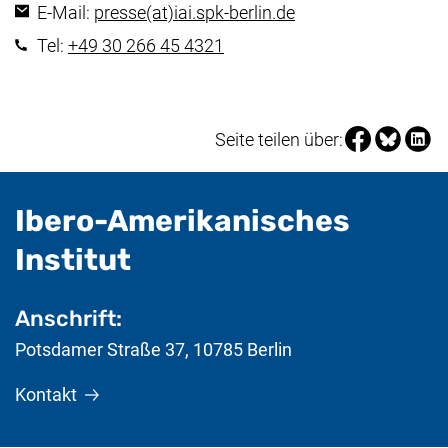
(öffnet Ihr E-Mail
E-Mail:
presse​(at)​iai.spk-berlin.de
(startet einen Telefonanruf, 
Tel:
+49 30 266 45 4321
Seite über Fa
Seite über
Seite 
Seite teilen über:
Ibero-Amerikanisches
- nützliche Informat
Institut
Anschrift:
Potsdamer Straße 37
,
10785
Berlin
Kontakt