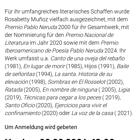
Für ihr umfangreiches literarisches Schaffen wurde
Rosabetty Muñoz
vielfach ausgezeichnet, mit dem
Premio Pablo Neruda
2000 für ihr Gesamtwerk, mit
der Nominierung für den
Premio Nacional de
Literatura
im Jahr 2020 sowie mit dem
Premio
Iberoamericano de Poesía Pablo Neruda
2024. Ihr
Werk umfasst u.a.
Canto de una oveja del rebaño
(1981),
En lugar de morir
(1985), Hijos (1991),
Baile
de señoritas
(1994),
La santa. Historia de su
elevación
(1998),
Sombras en El Rosselot
(2002),
Ratada
(2005),
En nombre de ninguna
( 2005),
Ligia
(2019),
Técnicas para cegar a los peces
( 2019),
Santo Oficio
(2020),
Ejercicios para vivir el
confinamiento
(2020) oder
La voz de la casa
( 2021).
Um Anmeldung wird gebeten