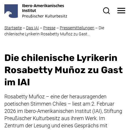
Direkt zum Inhalt
Me
Suchformul
Startseite
–
Das IAI
–
Presse
–
Pressemitteilungen
–
Die
chilenische Lyrikerin
Rosabetty Muñoz
zu Gast…
Die chilenische Lyrikerin
Rosabetty Muñoz
zu Gast
im IAI
Rosabetty Muñoz
– eine der herausragenden
poetischen Stimmen Chiles – liest am 2. Februar
2026 im Ibero-Amerikanischen Institut (IAI), Stiftung
Preußischer Kulturbesitz aus ihrem Werk. Im
Zentrum der Lesung und eines Gesprächs mit