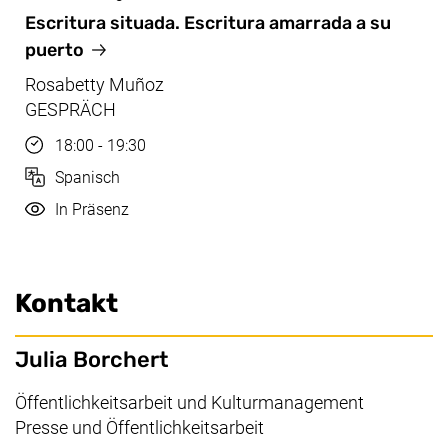
Feb, 02.02.2026
Escritura situada. Escritura amarrada a su
puerto
Rosabetty Muñoz
GESPRÄCH
Uhrzeit
18:00 - 19:30
Sprache
Spanisch
Durchführung
In Präsenz
Kontakt
Julia Borchert
Arbeitsbereich:
Öffentlichkeitsarbeit und Kulturmanagement
Presse und Öffentlichkeitsarbeit