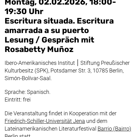
Montag, 02.02.2026, 18:00-
19:30 Uhr
Escritura situada. Escritura
amarrada a su puerto
Lesung / Gespräch mit
Rosabetty Muñoz
Ibero-Amerikanisches Institut ׀ Stiftung Preußischer
Kulturbesitz (SPK), Potsdamer Str. 3, 10785 Berlin,
Simón-Bolívar-Saal.
Sprache: Spanisch.
Eintritt: frei
Die Veranstaltung findet in Kooperation mit der
(externer Link, öffnet
Friedrich-Schiller-Universität Jena
und dem
Lateinamerikanischen Literaturfestival
Barrio (Bairro)
(externer Link, öffnet neues Fenster)
Berlin
statt.