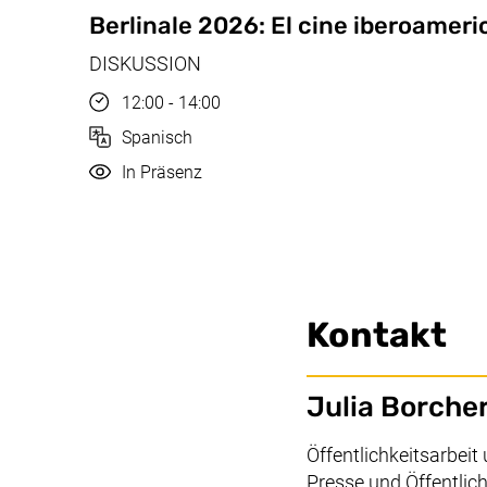
Feb, 17.02.2026
Berlinale 2026:
El cine iberoameri
DISKUSSION
Uhrzeit
12:00 - 14:00
Sprache
Spanisch
Durchführung
In Präsenz
Kontakt
Julia Borche
Arbeitsbereich:
Öffentlichkeitsarbe
Presse und Öffentlich