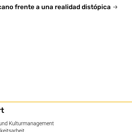
cano frente a una realidad distópica
rt
it und Kulturmanagement
keitsarbeit