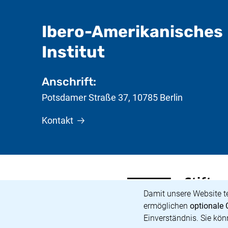
Ibero-Amerikanisches
- nützliche In
Institut
Anschrift:
Potsdamer Straße 37
,
10785
Berlin
Kontakt
Stiftung Preußischer Kult
(externer Link, öffnet ne
Cookie-Hinweis
Damit unsere Website t
ermöglichen
optionale 
Einverständnis. Sie kön