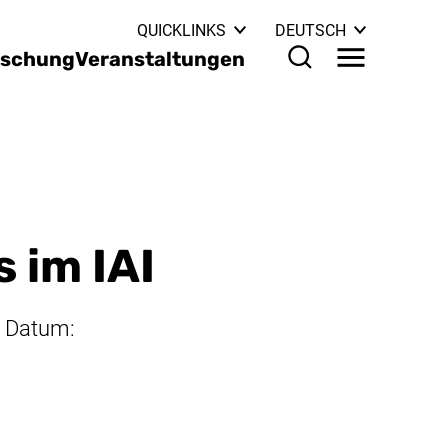
: WEITERE S
QUICKLINKS
DEUTSCH
rschung
Veranstaltungen
Menü
Suchformular
 im IAI
s Datum: