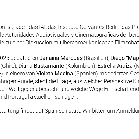
(externe
on ist, laden das IAI, das
Instituto Cervantes Berlin
, das P
r
de Autoridades Audiovisuales y Cinematográficas de Ibe
ale zu einer Diskussion mit iberoamerikanischen Filmscha
2026 debattieren
Janaina Marques
(Brasilien),
Diego “Map
(Chile),
Diana Bustamante
(Kolumbien),
Estrella Araiza
(M
) in einem von
Violeta Medina
(Spanien) moderierten Ges
jährigen Runde, steht die Frage, aus welcher Perspektive 
en Welt gegenübersteht und welche Wege Filmschaffende
und Portugal aktuell einschlagen.
staltung findet auf Spanisch statt. Wir bitten um Anmeldu