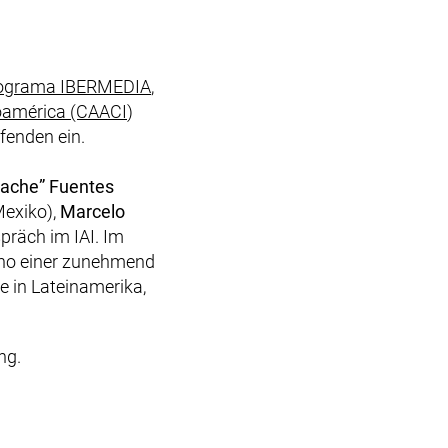
r Link, öffnet neues Fenster)
(externer Link, öffnet neues Fenster)
ograma IBERMEDIA
,
(externer Link, öffnet neues Fenster)
roamérica (CAACI
)
ffenden ein.
ache” Fuentes
exiko),
Marcelo
präch im IAI. Im
Kino einer zunehmend
 in Lateinamerika,
ng.