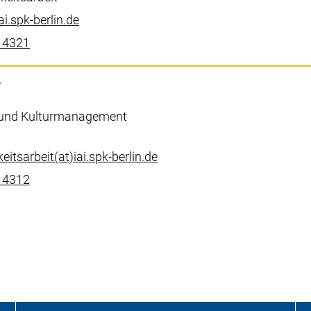
(öffnet Ihr E-Mail-Programm)
iai.spk-berlin.de
(startet einen Telefonanruf, wenn Ihr Gerät dies zulä
 4321
r
it und Kulturmanagement
(öffnet Ihr E-Mail-Programm
eitsarbeit​(at)​iai.spk-berlin.de
(startet einen Telefonanruf, wenn Ihr Gerät dies zulä
 4312