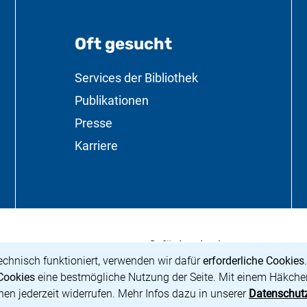
Oft gesucht
formationen
Services der Bibliothek
Publikationen
Presse
Karriere
Die Beauftragt
(externer Link,
Gefördert durch:
urbesitz
ues Fenster)
echnisch funktioniert, verwenden wir dafür
erforderliche Cookies
Cookies
eine bestmögliche Nutzung der Seite. Mit einem Häkchen
nen jederzeit widerrufen. Mehr Infos dazu in unserer
Datenschut