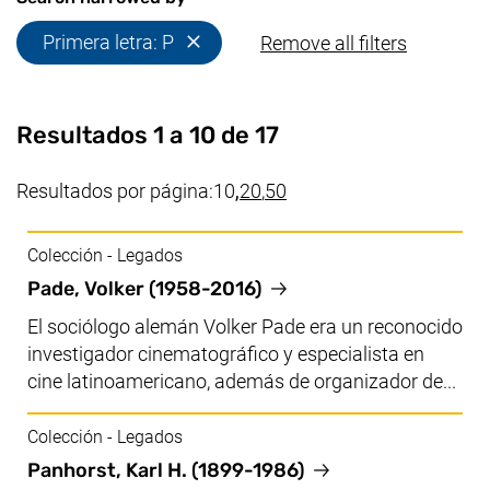
(Eliminar filtro)
Primera letra: P
Remove all filters
Resultados 1 a 10 de 17
(valor actual)
Resultados por página:
10
,
20
,
50
Colección - Legados
Pade, Volker (1958-2016)
El sociólogo alemán Volker Pade era un reconocido
investigador cinematográfico y especialista en
cine latinoamericano, además de organizador de...
Colección - Legados
Panhorst, Karl H. (1899-1986)