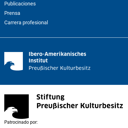
Publicaciones
Prensa
Carrera profesional
<span lang="de">Stiftung Preußischer Kulturbesitz</s
(enlace externo, abre una nueva ventana)
Patrocinado por: