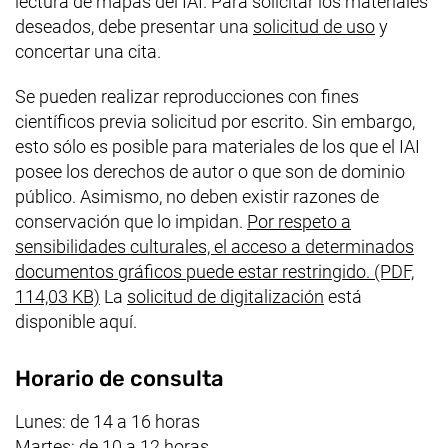
lectura de mapas del IAI. Para solicitar los materiales
deseados, debe presentar una
solicitud de uso
y
concertar una cita.
Se pueden realizar reproducciones con fines
científicos previa solicitud por escrito. Sin embargo,
esto sólo es posible para materiales de los que el IAI
posee los derechos de autor o que son de dominio
público. Asimismo, no deben existir razones de
conservación que lo impidan.
Por respeto a
sensibilidades culturales, el acceso a determinados
documentos gráficos puede estar restringido. (PDF,
(abre una nueva ventana), (este archivo no e
114,03 KB)
La
solicitud de digitalización
está
disponible aquí.
Horario de consulta
Lunes: de 14 a 16 horas
Martes: de 10 a 12 horas