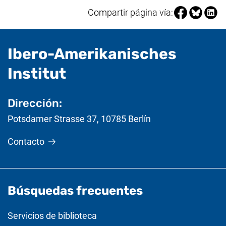
Compartir pá
Compartir
Compa
Compartir página vía:
Ibero-Amerikanisches
- Información útil
Institut
Dirección:
Potsdamer Strasse 37
,
10785
Berlín
Contacto
Búsquedas frecuentes
Servicios de biblioteca