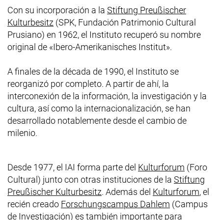
Con su incorporación a la
Stiftung Preußischer
(enlace externo, abre una nueva ventana)
Kulturbesitz
(SPK, Fundación Patrimonio Cultural
Prusiano) en 1962, el Instituto recuperó su nombre
original de «
Ibero-Amerikanisches Institut
».
A finales de la década de 1990, el Instituto se
reorganizó por completo. A partir de ahí, la
interconexión de la información, la investigación y la
cultura, así como la internacionalización, se han
desarrollado notablemente desde el cambio de
milenio.
Desde 1977, el IAI forma parte del
Kulturforum
(Foro
Cultural) junto con otras instituciones de la
Stiftung
(enlace externo, abre una nuev
(enla
Preußischer Kulturbesitz
. Además del
Kulturforum
, el
(enlace exte
recién creado
Forschungscampus Dahlem
(Campus
de Investigación) es también importante para