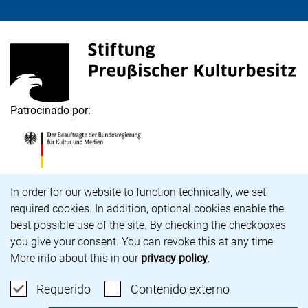
<span lang="de">Stiftung Preußischer Kulturbesitz</s
(enlace externo, abre una nueva ventana)
Patrocinado por:
<span lang="de">Die Beauftragte der Bundesregierung
(enlace externo, abre una nueva ventana)
Aviso de cookies
In order for our website to function technically, we set
required cookies. In addition, optional cookies enable the
Carrera profesional
best possible use of the site. By checking the checkboxes
Accesibilidad
you give your consent. You can revoke this at any time.
Aviso legal y política de privacidad
More info about this in our
privacy policy
.
Protección de datos
Configuración de cookies
Aceptar cookies requeridas
: Aceptar cont
Requerido
Contenido externo
nuestra página de Bluesky (enlace externo, abre una 
nuestra página de Instagram (enlace externo, abr
nuestra página de Facebook (enlace externo, 
nuestra página de YouTube (enlace externo