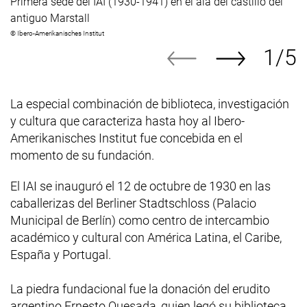
Primera sede del IAI (1930-1941) en el ala del castillo del
antiguo Marstall
©
Ibero-Amerikanisches Institut
1/5
Mu
Imagen siguient
Imagen anterior
La especial combinación de biblioteca, investigación
y cultura que caracteriza hasta hoy al
Ibero-
Amerikanisches Institut
fue concebida en el
momento de su fundación.
El IAI se inauguró el 12 de octubre de 1930 en las
caballerizas del
Berliner Stadtschloss
(Palacio
Municipal de Berlín) como centro de intercambio
académico y cultural con América Latina, el Caribe,
España y Portugal.
La piedra fundacional fue la donación del erudito
argentino Ernesto Quesada, quien legó su biblioteca