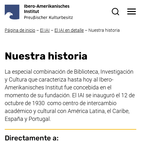
Ir directamente al contenido
Me
Formulario
Página de inicio
–
El IAI
–
El IAI en detalle
–
Nuestra historia
Nuestra historia
La especial combinación de Biblioteca, Investigación
y Cultura que caracteriza hasta hoy al
Ibero-
Amerikanisches Institut
fue concebida en el
momento de su fundación. El IAI se inauguró el 12 de
octubre de 1930 como centro de intercambio
académico y cultural con América Latina, el Caribe,
España y Portugal.
Directamente a: