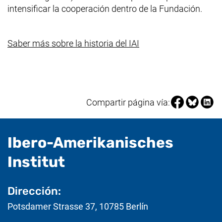
intensificar la cooperación dentro de la Fundación.
Saber más sobre la historia del IAI
Compartir pá
Compartir
Compa
Compartir página vía:
Ibero-Amerikanisches
- Información útil
Institut
Dirección:
Potsdamer Strasse 37
,
10785
Berlín