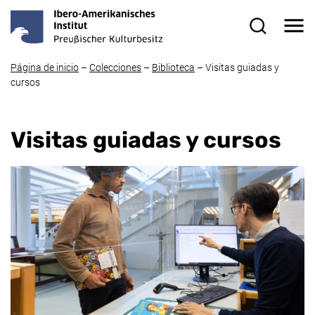
Ir directamente al contenido
Me
Formulario
Página de inicio
–
Colecciones
–
Biblioteca
–
Visitas guiadas y
cursos
Visitas guiadas y cursos