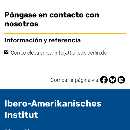
Póngase en contacto con
nosotros
Información y referencia
(abre su c
Correo electrónico:
info​(at)​iai.spk-berlin.de
Compartir pá
Compartir
Compa
Compartir página vía:
Ibero-Amerikanisches
- Información útil
Institut