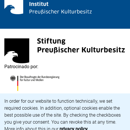
<span lang="de">Stiftung Preußischer Kulturbesitz</s
(enlace externo, abre una nueva ventana)
Patrocinado por:
<span lang="de">Die Beauftragte der Bundesregierung
(enlace externo, abre una nueva ventana)
Aviso de cookies
In order for our website to function technically, we set
required cookies. In addition, optional cookies enable the
Carrera profesional
best possible use of the site. By checking the checkboxes
Accesibilidad
you give your consent. You can revoke this at any time.
Aviso legal y política de privacidad
More info about this in our
privacy policy
.