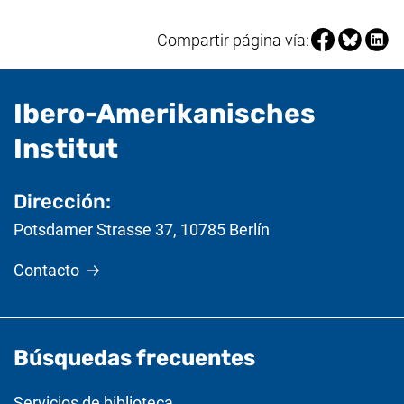
Compartir pá
Compartir
Compa
Compartir página vía:
Ibero-Amerikanisches
- Información útil
Institut
Dirección:
Potsdamer Strasse 37
,
10785
Berlín
Contacto
Búsquedas frecuentes
Servicios de biblioteca