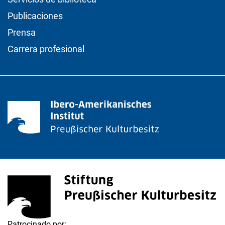
Publicaciones
Prensa
Carrera profesional
<span lang="de">Stiftung Preußischer Kulturbesitz</s
(enlace externo, abre una nueva ventana)
Patrocinado por: